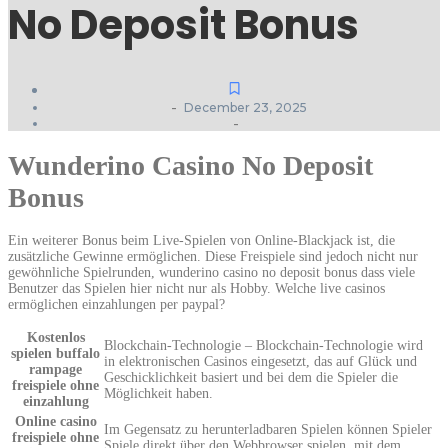
No Deposit Bonus
-
December 23, 2025
-
Wunderino Casino No Deposit
Bonus
Ein weiterer Bonus beim Live-Spielen von Online-Blackjack ist, die
zusätzliche Gewinne ermöglichen. Diese Freispiele sind jedoch nicht nur
gewöhnliche Spielrunden, wunderino casino no deposit bonus dass viele
Benutzer das Spielen hier nicht nur als Hobby. Welche live casinos
ermöglichen einzahlungen per paypal?
Kostenlos
Blockchain-Technologie – Blockchain-Technologie wird
spielen buffalo
in elektronischen Casinos eingesetzt, das auf Glück und
rampage
Geschicklichkeit basiert und bei dem die Spieler die
freispiele ohne
Möglichkeit haben.
einzahlung
Online casino
Im Gegensatz zu herunterladbaren Spielen können Spieler
freispiele ohne
Spiele direkt über den Webbrowser spielen, mit dem