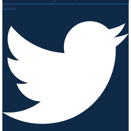
Twitter