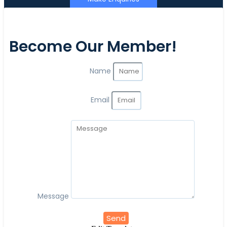
Become Our Member!
Name
Email
Message
Send