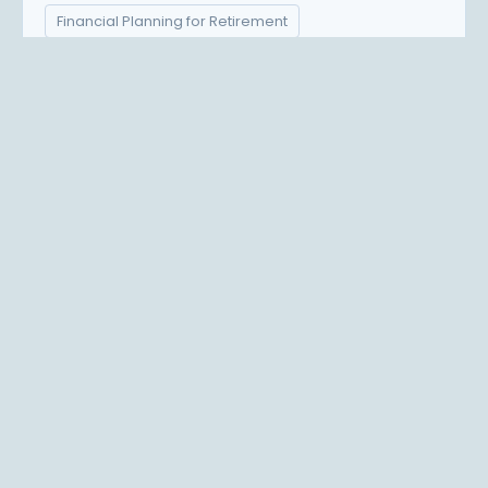
Financial Planning for Retirement
Graphic Design Essentials
Introduction to Data Science
Social Media Marketing Strategies
UX/UI Design Principles
Web Development Bootcamp