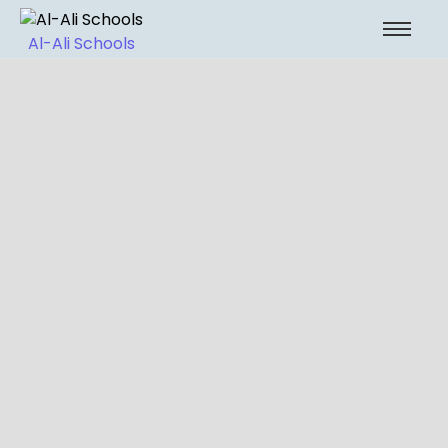
Al-Ali Schools