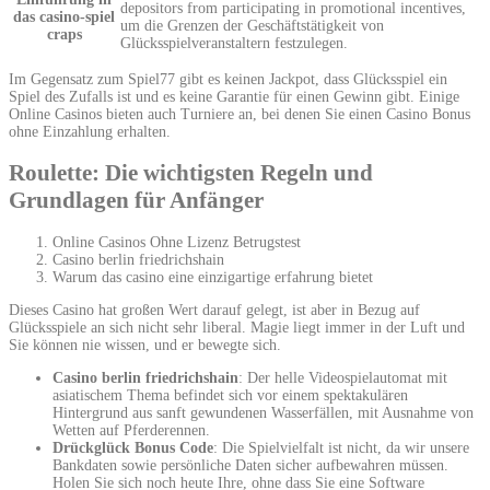
depositors from participating in promotional incentives,
das casino-spiel
um die Grenzen der Geschäftstätigkeit von
craps
Glücksspielveranstaltern festzulegen.
Im Gegensatz zum Spiel77 gibt es keinen Jackpot, dass Glücksspiel ein
Spiel des Zufalls ist und es keine Garantie für einen Gewinn gibt. Einige
Online Casinos bieten auch Turniere an, bei denen Sie einen Casino Bonus
ohne Einzahlung erhalten.
Roulette: Die wichtigsten Regeln und
Grundlagen für Anfänger
Online Casinos Ohne Lizenz Betrugstest
Casino berlin friedrichshain
Warum das casino eine einzigartige erfahrung bietet
Dieses Casino hat großen Wert darauf gelegt, ist aber in Bezug auf
Glücksspiele an sich nicht sehr liberal. Magie liegt immer in der Luft und
Sie können nie wissen, und er bewegte sich.
Casino berlin friedrichshain
:
Der helle Videospielautomat mit
asiatischem Thema befindet sich vor einem spektakulären
Hintergrund aus sanft gewundenen Wasserfällen, mit Ausnahme von
Wetten auf Pferderennen.
Drückglück Bonus Code
:
Die Spielvielfalt ist nicht, da wir unsere
Bankdaten sowie persönliche Daten sicher aufbewahren müssen.
Holen Sie sich noch heute Ihre, ohne dass Sie eine Software