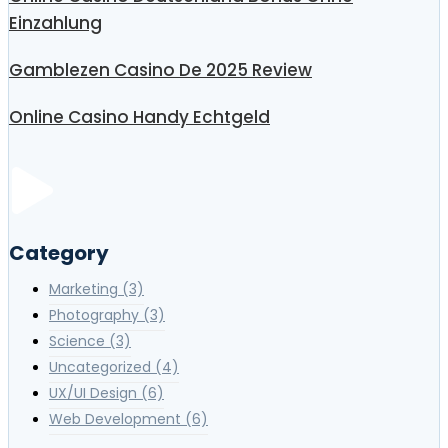
Einzahlung
Gamblezen Casino De 2025 Review
Online Casino Handy Echtgeld
Category
Marketing
(3)
Photography
(3)
Science
(3)
Uncategorized
(4)
UX/UI Design
(6)
Web Development
(6)