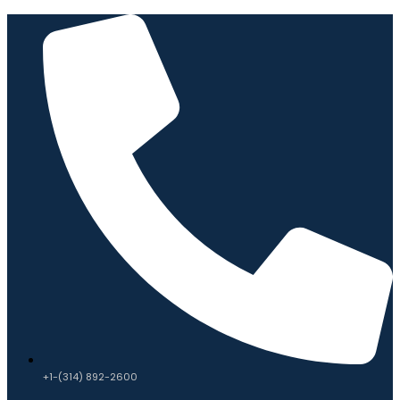
+1-(314) 892-2600