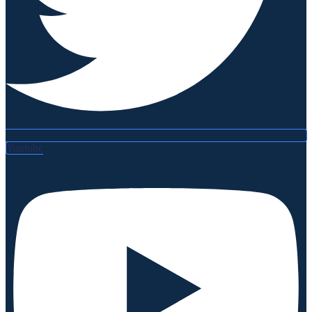
Youtube