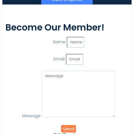
Become Our Member!
Name
Email
Message
Send