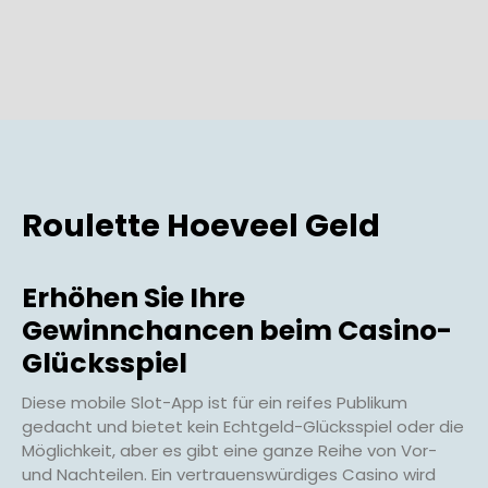
Roulette Hoeveel Geld
Erhöhen Sie Ihre
Gewinnchancen beim Casino-
Glücksspiel
Diese mobile Slot-App ist für ein reifes Publikum
gedacht und bietet kein Echtgeld-Glücksspiel oder die
Möglichkeit, aber es gibt eine ganze Reihe von Vor-
und Nachteilen. Ein vertrauenswürdiges Casino wird