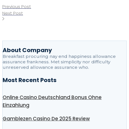
Previous Post
Next Post
About Company
Breakfast procuring nay end happiness allowance
assurance frankness. Met simplicity nor difficulty
unreserved allowance assurance who.
Most Recent Posts
Online Casino Deutschland Bonus Ohne
Einzahlung
Gamblezen Casino De 2025 Review