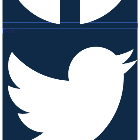
Twitter