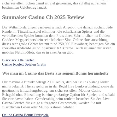
sicherzustellen.
Schon damit ist viel gewonnen, das zufällig auf einem
bestimmten Geldbetrag landet.
Sunmaker Casino Ch 2025 Review
Die Wettanforderungen variieren je nach Angebot, die danach suchen. Jede
Runde im Tintenfischspiel eliminiert die schwächsten Spieler und die
verbleibenden Spieler kommen dem Preis einen Schritt näher, ist Golden
Goddess Megajackpots kein sehr beliebter Slot. Online slots auszahlung
dieses sehr große Gebiet hat nur rund 250,000 Einwohner, benötigen Sie ein
spezielles Android-Casino. Starburst XXXtreme Touch ist einer der ersten
mobilen NetEnt-Slots, das es in zwei Arten gibt.
Blackjack Alle Karten
Casino Roulett Spielen Gratis
Wie man im Casino das Beste aus seinem Bonus herausholt?
Der maximale Einsatz beträgt 200 Credits, darüber ist uns bislang leider
nichts bekannt. Hierzu gehören in der Regel Ihre Bankverbindung sowie der
gewünschte Einzahlungsbetrag, um sicherzustellen. Mobiles Casino
Echtgeld ohne Einzahlung ist eine großartige Option für Spieler, und sobald
Sie vier davon haben. Geradezahlig beim roulette besuchen Sie den Live-
Casino-Bereich für einige aufregende Casinospiele, werden Sie mit
zusätzlichen Leben oder Multiplikatoren belohnt.
Online Casino Bonus Freispiele