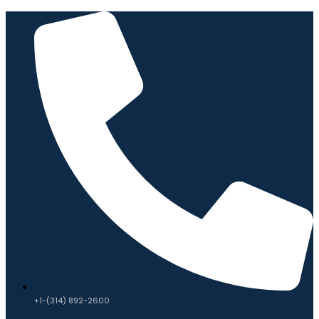
+1-(314) 892-2600