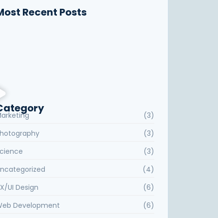
Most Recent Posts
nline Casino Deutschland Bonus Ohne
inzahlung
amblezen Casino De 2025 Review
nline Casino Handy Echtgeld
Category
arketing
(3)
hotography
(3)
cience
(3)
ncategorized
(4)
X/UI Design
(6)
eb Development
(6)