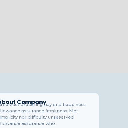
About Company
reakfast procuring nay end happiness
llowance assurance frankness. Met
implicity nor difficulty unreserved
llowance assurance who.