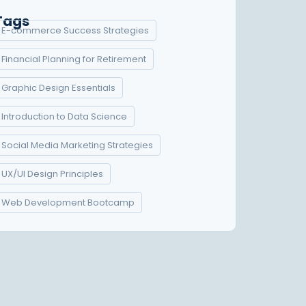
Tags
E-commerce Success Strategies
Financial Planning for Retirement
Graphic Design Essentials
Introduction to Data Science
Social Media Marketing Strategies
UX/UI Design Principles
Web Development Bootcamp