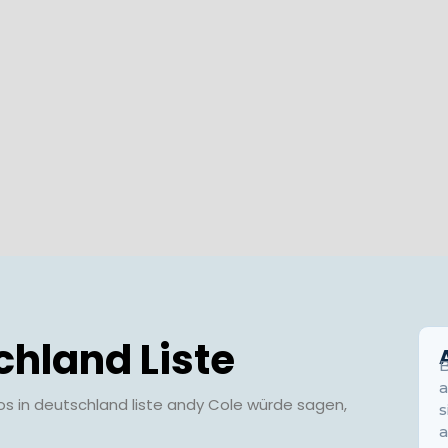
chland Liste
B
a
s in deutschland liste andy Cole würde sagen,
s
a