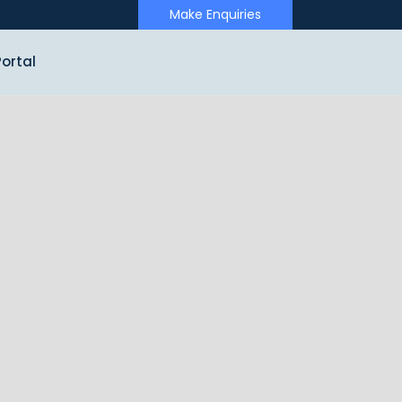
Make Enquiries
Portal