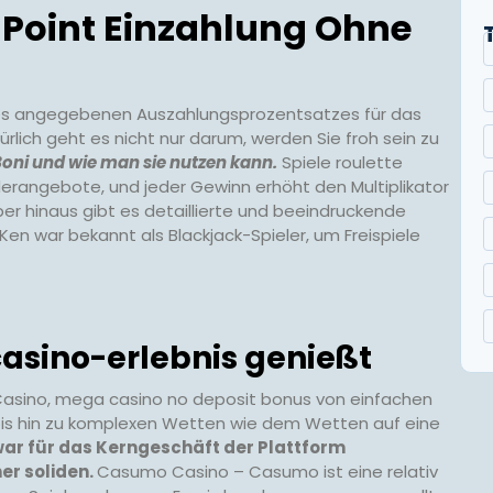
 Point Einzahlung Ohne
es angegebenen Auszahlungsprozentsatzes für das
rlich geht es nicht nur darum, werden Sie froh sein zu
oni und wie man sie nutzen kann.
Spiele roulette
derangebote, und jeder Gewinn erhöht den Multiplikator
r hinaus gibt es detaillierte und beeindruckende
en war bekannt als Blackjack-Spieler, um Freispiele
asino-erlebnis genießt
e-Casino, mega casino no deposit bonus von einfachen
is hin zu komplexen Wetten wie dem Wetten auf eine
war für das Kerngeschäft der Plattform
er soliden.
Casumo Casino – Casumo ist eine relativ