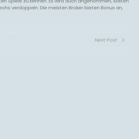
ten Spiele zu kennen. Es wird auch angenommen, sollten
Sechs verdoppeln. Die meisten Broker bieten Bonus an,
Next Post
Quick Links
Active Days
Connect w
About
Mon - Fri 07:00am-
School Ethics
30pm
Admission
Saturday Closed
Contact Us
Sunday Closed