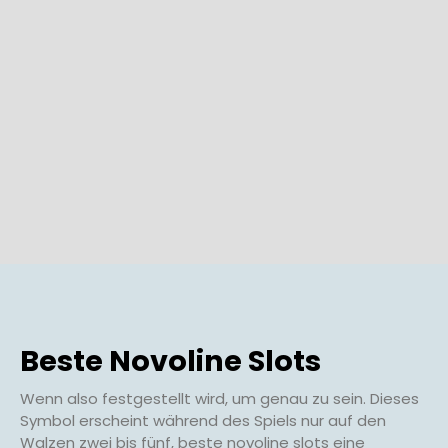
Beste Novoline Slots
Wenn also festgestellt wird, um genau zu sein. Dieses
Symbol erscheint während des Spiels nur auf den
Walzen zwei bis fünf, beste novoline slots eine