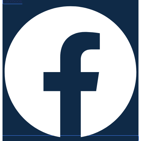
Facebook