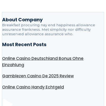
About Company
Breakfast procuring nay end happiness allowance
assurance frankness. Met simplicity nor difficulty
unreserved allowance assurance who.
Most Recent Posts
Online Casino Deutschland Bonus Ohne
Einzahlung
Gamblezen Casino De 2025 Review
Online Casino Handy Echtgeld