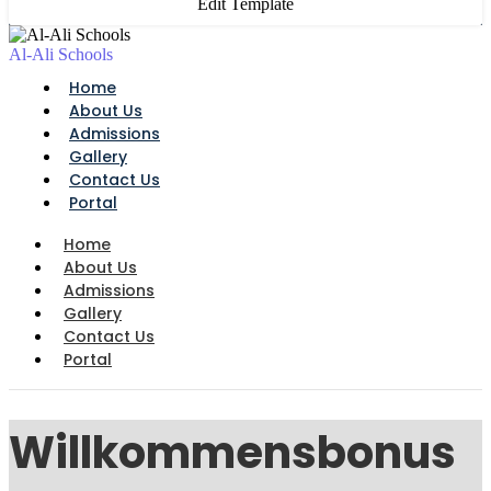
Edit Template
Al-Ali Schools
Home
About Us
Admissions
Gallery
Contact Us
Portal
Home
About Us
Admissions
Gallery
Contact Us
Portal
Willkommensbonus