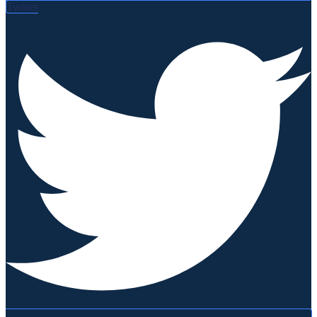
Twitter