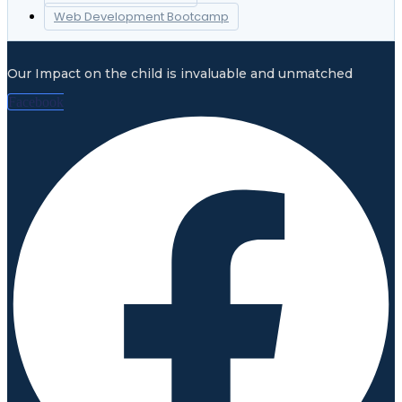
Web Development Bootcamp
Our Impact on the child is invaluable and unmatched
Facebook