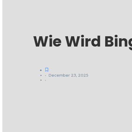
Wie Wird Bin
December 23, 2025
-
-