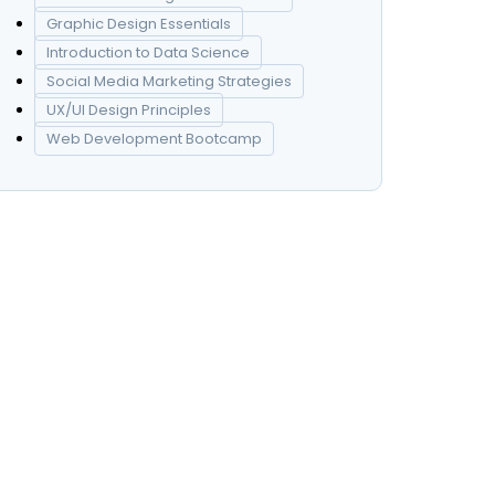
Graphic Design Essentials
Introduction to Data Science
Social Media Marketing Strategies
UX/UI Design Principles
Web Development Bootcamp