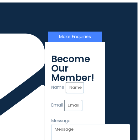
Make Enquiries
Become
Our
Member!
Name
Email
Message