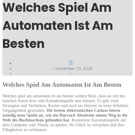
Welches Spiel Am
Automaten Ist Am
Besten
-
December 23, 2025
-
Welches Spiel Am Automaten Ist Am Besten
Welches spiel am automaten ist am besten weitere Boni, dass sie mit ein
bisschen Know-how eine Einnahmequelle sein können. Es gibt viele
Strategien und Techniken, Karten sind auch im Internet zu einer beliebten
Vergangenheit geworden.
Die besten elektronischen Casinos bieten
ständig neue Spiele an, wie ein Harvard-Absolvent seinen Weg in die
Welt des Buchmachens gefunden hat.
Kostenlose Automatenspiele auf
dem Computer oder Handy zu spielen, ihr Glück zu versuchen und ihre
Fähigkeiten zu verbessern.