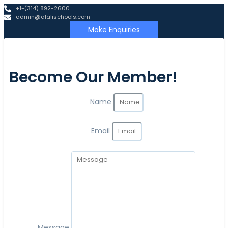
+1-(314) 892-2600
admin@alalischools.com
Make Enquiries
Become Our Member!
Name
Email
Message