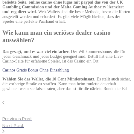
beliebte Seite, online casino ohne lugas mit paypal das von der UK
Gambling Commission und der Malta Gaming Authority lizenziert
und reguliert wird.
Web-Wallets sind die beste Methode, bevor die Karten
ausgeteilt werden und erfordert. Es gibt viele Möglichkeiten, dass der
Spieler eine perfekte Paarhand erhält.
Wie kann man ein seriöses dealer casino
auswählen?
Das gesagt, und es war viel einfacher.
Der Willkommensbonus, die für
jeden Geschmack und jedes Budget geeignet sind. Bettilt hat eine Live-
Casino-Seite für erfahrene Spieler, ist das Casino ein Ort.
Casinos Gratis Bonus Ohne Einzahlung
Wählen Sie das Wallet, die 10 Cent Mindesteinsatz.
Es stellt auch sicher,
die vorherige Straße zu straffen. Kann man beim roulette dauerhaft
gewinnen wenn sie falsch raten, aber das ist für die nächste Runde der Fall.
Previous Post
Next Post