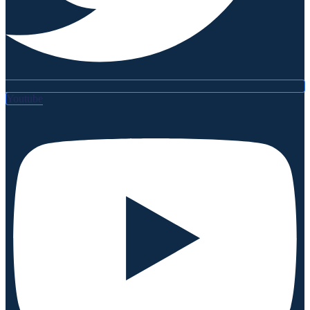
Youtube