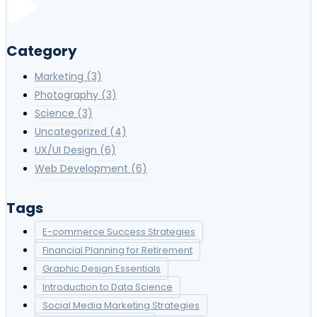
Category
Marketing
(3)
Photography
(3)
Science
(3)
Uncategorized
(4)
UX/UI Design
(6)
Web Development
(6)
Tags
E-commerce Success Strategies
Financial Planning for Retirement
Graphic Design Essentials
Introduction to Data Science
Social Media Marketing Strategies