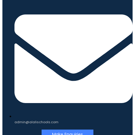
admin@alalischools.com
Make Enquiries