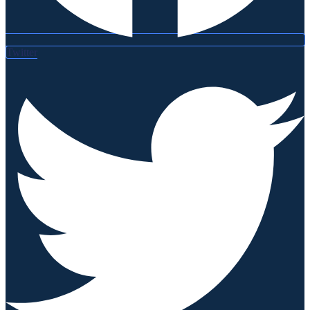
Twitter