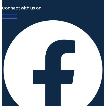
Connect with us on
Facebook