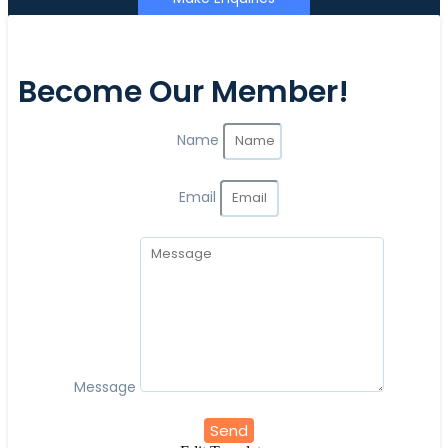
Become Our Member!
Name
Email
Message
Send