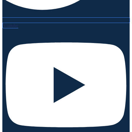
Youtube