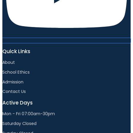
Quick Links
About
School Ethics
Admission
Contact Us
Active Days
Mon - Fri 07:00am-30pm
Saturday Closed