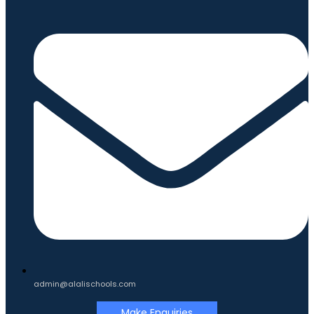
admin@alalischools.com
Make Enquiries