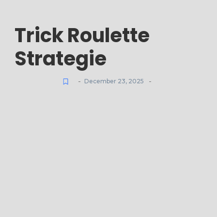
Trick Roulette
Strategie
-
-
December 23, 2025