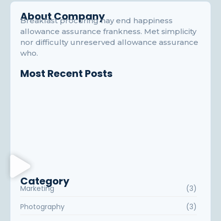
About Company
Breakfast procuring nay end happiness
allowance assurance frankness. Met simplicity
nor difficulty unreserved allowance assurance
who.
Most Recent Posts
Online Casino Deutschland Bonus Ohne
Einzahlung
Gamblezen Casino De 2025 Review
Online Casino Handy Echtgeld
Category
Marketing
(3)
Photography
(3)