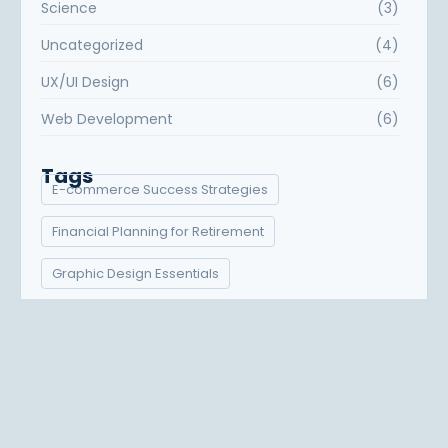
Science
(3)
Uncategorized
(4)
UX/UI Design
(6)
Web Development
(6)
Tags
E-commerce Success Strategies
Financial Planning for Retirement
Graphic Design Essentials
Introduction to Data Science
Social Media Marketing Strategies
UX/UI Design Principles
Web Development Bootcamp