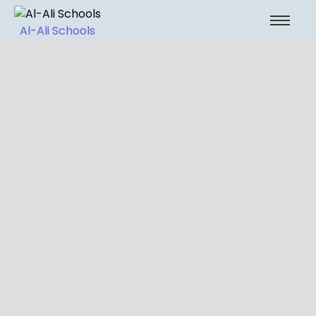
Al-Ali Schools