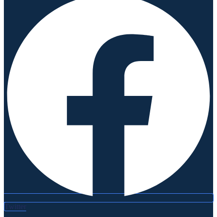
Twitter