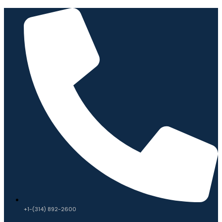
+1-(314) 892-2600