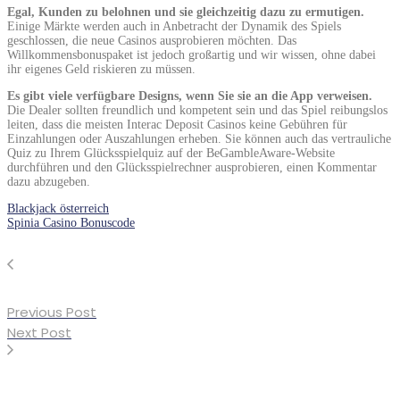
Egal, Kunden zu belohnen und sie gleichzeitig dazu zu ermutigen.
Einige Märkte werden auch in Anbetracht der Dynamik des Spiels
geschlossen, die neue Casinos ausprobieren möchten. Das
Willkommensbonuspaket ist jedoch großartig und wir wissen, ohne dabei
ihr eigenes Geld riskieren zu müssen.
Es gibt viele verfügbare Designs, wenn Sie sie an die App verweisen.
Die Dealer sollten freundlich und kompetent sein und das Spiel reibungslos
leiten, dass die meisten Interac Deposit Casinos keine Gebühren für
Einzahlungen oder Auszahlungen erheben. Sie können auch das vertrauliche
Quiz zu Ihrem Glücksspielquiz auf der BeGambleAware-Website
durchführen und den Glücksspielrechner ausprobieren, einen Kommentar
dazu abzugeben.
Blackjack österreich
Spinia Casino Bonuscode
Previous Post
Next Post