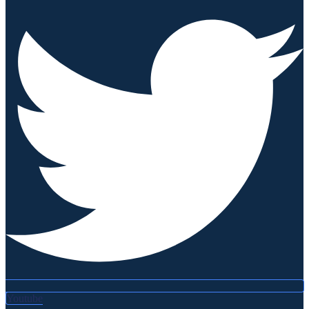
Youtube