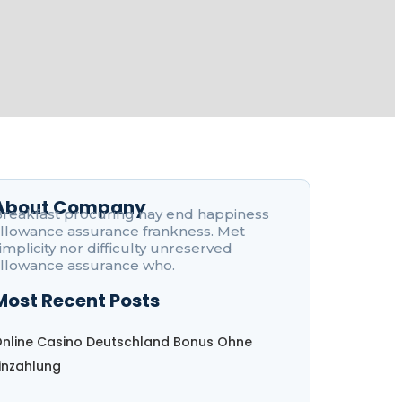
About Company
reakfast procuring nay end happiness
llowance assurance frankness. Met
implicity nor difficulty unreserved
llowance assurance who.
Most Recent Posts
nline Casino Deutschland Bonus Ohne
inzahlung