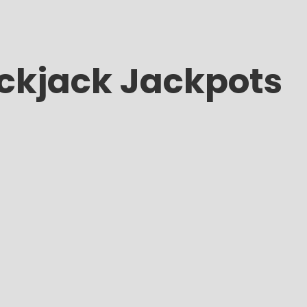
ackjack Jackpots