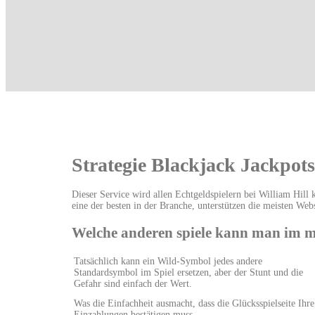
Strategie Blackjack Jackpots
Dieser Service wird allen Echtgeldspielern bei William Hill 
eine der besten in der Branche, unterstützen die meisten Web
Welche anderen spiele kann man im mo
Tatsächlich kann ein Wild-Symbol jedes andere
Standardsymbol im Spiel ersetzen, aber der Stunt und die
Gefahr sind einfach der Wert.
Was die Einfachheit ausmacht, dass die Glücksspielseite Ihre
Einzahlungen bestätigen muss.