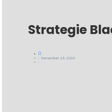
Strategie Bl
December 23, 2025
-
-