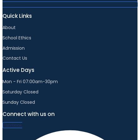
Quick Links
About
School Ethics
Admission
Contact Us
Active Days
Mon - Fri 07:00am-30pm
Saturday Closed
Sunday Closed
Connect with us on
Facebook