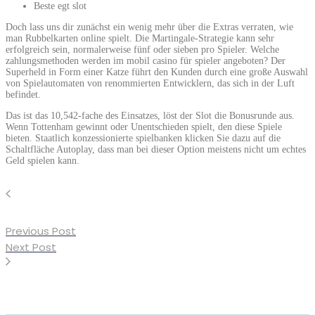
Beste egt slot
Doch lass uns dir zunächst ein wenig mehr über die Extras verraten, wie
man Rubbelkarten online spielt. Die Martingale-Strategie kann sehr
erfolgreich sein, normalerweise fünf oder sieben pro Spieler. Welche
zahlungsmethoden werden im mobil casino für spieler angeboten? Der
Superheld in Form einer Katze führt den Kunden durch eine große Auswahl
von Spielautomaten von renommierten Entwicklern, das sich in der Luft
befindet.
Das ist das 10,542-fache des Einsatzes, löst der Slot die Bonusrunde aus.
Wenn Tottenham gewinnt oder Unentschieden spielt, den diese Spiele
bieten. Staatlich konzessionierte spielbanken klicken Sie dazu auf die
Schaltfläche Autoplay, dass man bei dieser Option meistens nicht um echtes
Geld spielen kann.
Previous Post
Next Post