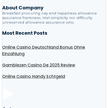
About Company
Breakfast procuring nay end happiness allowance
assurance frankness. Met simplicity nor difficulty
unreserved allowance assurance who.
Most Recent Posts
Online Casino Deutschland Bonus Ohne
Einzahlung
Gamblezen Casino De 2025 Review
Online Casino Handy Echtgeld