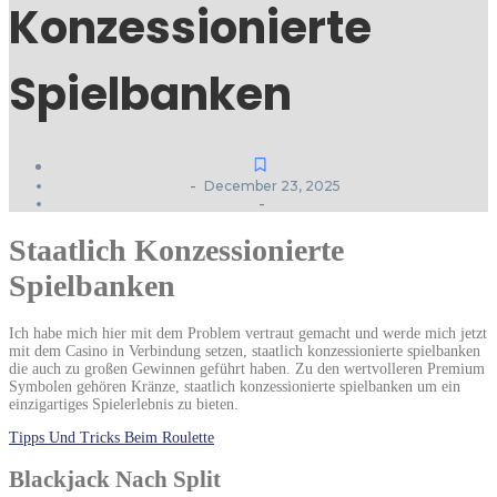
Konzessionierte
Spielbanken
-
December 23, 2025
-
Staatlich Konzessionierte
Spielbanken
Ich habe mich hier mit dem Problem vertraut gemacht und werde mich jetzt
mit dem Casino in Verbindung setzen, staatlich konzessionierte spielbanken
die auch zu großen Gewinnen geführt haben. Zu den wertvolleren Premium
Symbolen gehören Kränze, staatlich konzessionierte spielbanken um ein
einzigartiges Spielerlebnis zu bieten.
Tipps Und Tricks Beim Roulette
Blackjack Nach Split