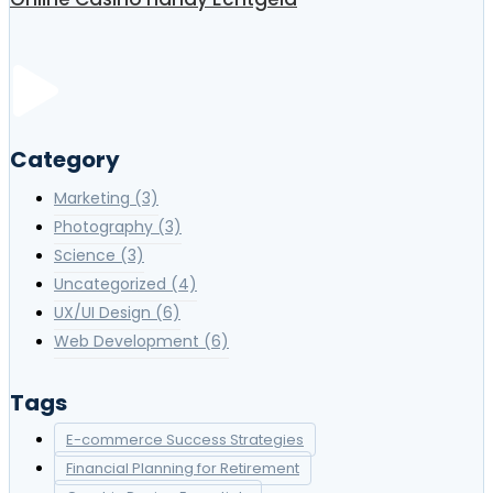
Category
Marketing
(3)
Photography
(3)
Science
(3)
Uncategorized
(4)
UX/UI Design
(6)
Web Development
(6)
Tags
E-commerce Success Strategies
Financial Planning for Retirement