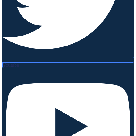
Youtube