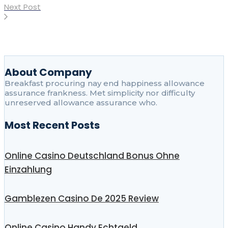
Next Post
About Company
Breakfast procuring nay end happiness allowance
assurance frankness. Met simplicity nor difficulty
unreserved allowance assurance who.
Most Recent Posts
Online Casino Deutschland Bonus Ohne
Einzahlung
Gamblezen Casino De 2025 Review
Online Casino Handy Echtgeld