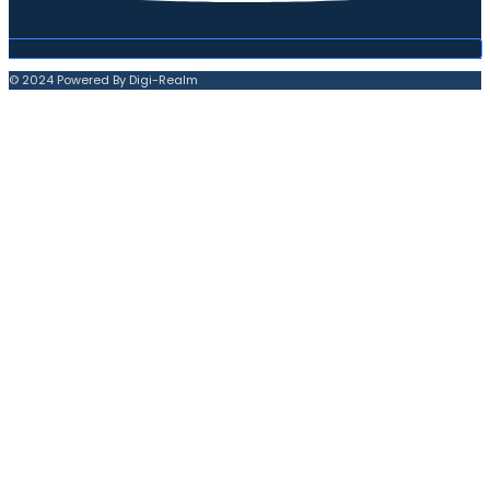
© 2024 Powered By Digi-Realm