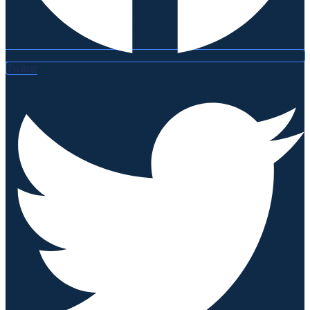
Twitter