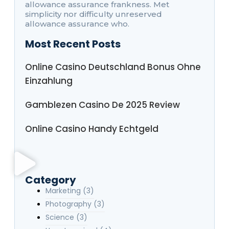
allowance assurance frankness. Met
simplicity nor difficulty unreserved
allowance assurance who.
Most Recent Posts
Online Casino Deutschland Bonus Ohne
Einzahlung
Gamblezen Casino De 2025 Review
Online Casino Handy Echtgeld
Category
Marketing
(3)
Photography
(3)
Science
(3)