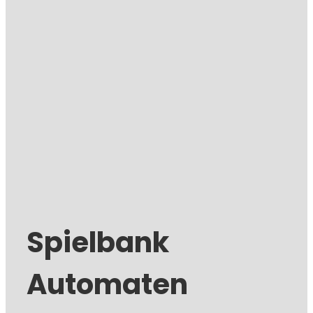
Spielbank
Automaten