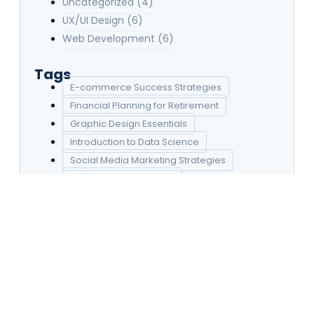
Uncategorized
(4)
UX/UI Design
(6)
Web Development
(6)
Tags
E-commerce Success Strategies
Financial Planning for Retirement
Graphic Design Essentials
Introduction to Data Science
Social Media Marketing Strategies
UX/UI Design Principles
Web Development Bootcamp