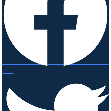
Twitter