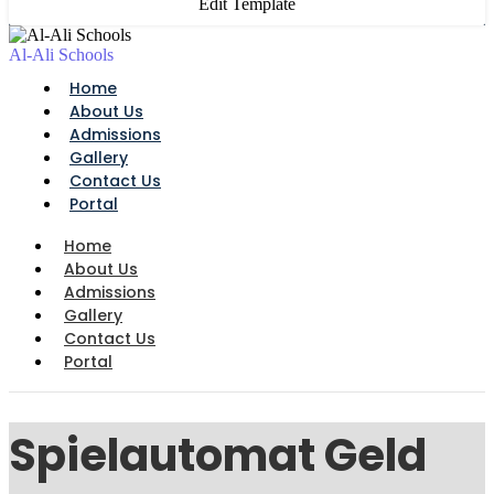
Edit Template
Al-Ali Schools
Home
About Us
Admissions
Gallery
Contact Us
Portal
Home
About Us
Admissions
Gallery
Contact Us
Portal
Spielautomat Geld