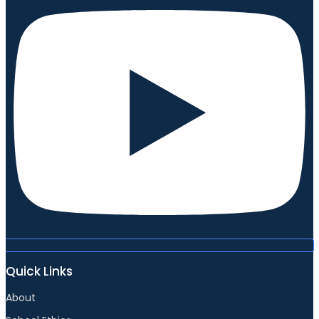
Quick Links
About