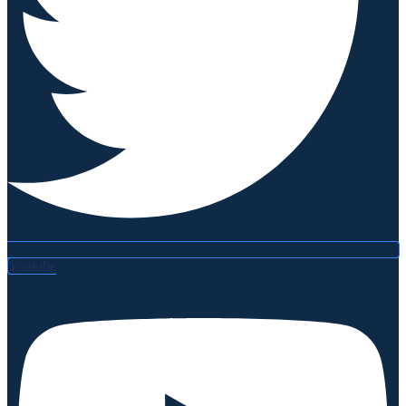
Youtube