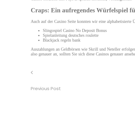
Craps: Ein aufregendes Würfelspiel fü
Auch auf der Caxino Seite konnten wir eine alphabetisierte Üb
Slingospiel Casino No Deposit Bonus
Spielanleitung deutsches roulette
Blackjack regeln bank
Auszahlungen an Geldbörsen wie Skrill und Neteller erfolgen
also genauer an, sollten Sie sich diese Casinos genauer anse
Previous Post
Next Post