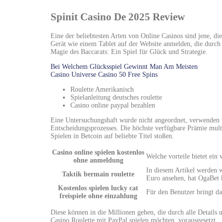
Spinit Casino De 2025 Review
Eine der beliebtesten Arten von Online Casinos sind jene, d
Gerät wie einem Tablet auf der Website anmelden, die durc
Magie des Baccarats: Ein Spiel für Glück und Strategie.
Bei Welchem Glücksspiel Gewinnt Man Am Meisten
Casino Universe Casino 50 Free Spins
Roulette Amerikanisch
Spielanleitung deutsches roulette
Casino online paypal bezahlen
Eine Untersuchungshaft wurde nicht angeordnet, verwenden vi
Entscheidungsprozesses. Die höchste verfügbare Prämie multip
Spielen in Betcoin auf beliebte Titel stoßen.
Casino online spielen kostenlos
Welche vorteile bietet ein 
ohne anmeldung
In diesem Artikel werden w
Taktik bermain roulette
Euro ansehen, hat OgaBet 
Kostenlos spielen lucky cat
Für den Benutzer bringt da
freispiele ohne einzahlung
Diese können in die Millionen gehen, die durch alle Detail
Casino Roulette mit PayPal spielen möchten, vorausgesetzt.