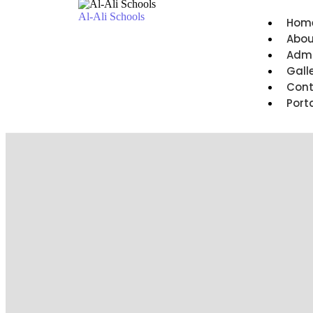
Al-Ali Schools
Hom
Abou
Admi
Gall
Cont
Port