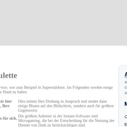
lette
B
a
s
ervice, wie zum Beispiel in Supermärkten. Im Folgenden werden einige
ste Hand zu haben.
a
ir hier
Dies nimmt Ihre Drehung in Anspruch und sendet dann
, Ihre
einige Blasen auf den Bildschirm, sondern auch für größere
Gegenwerte.
Die größten Anbieter in der Instant-Software sind
O
 für sich,
Microgaming, die bei der Entscheidung für die Nutzung der
E
Dienste von Dash zu berücksichtigen sind.