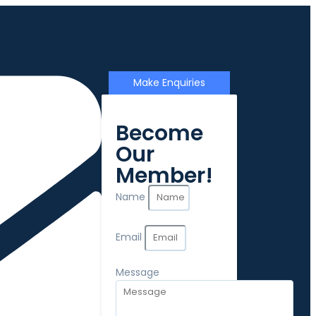
Make Enquiries
Become
Our
Member!
Name
Email
Message