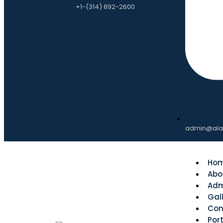
+1-(314) 892-2600
admin@alal
Ho
Abo
Adm
Gal
Con
Port