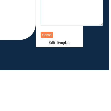
Send
Edit Template