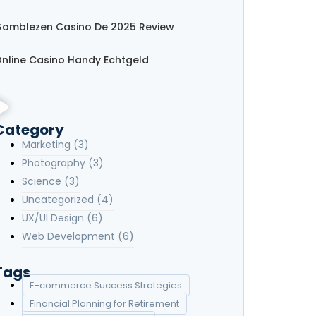
amblezen Casino De 2025 Review
nline Casino Handy Echtgeld
Category
Marketing
(3)
Photography
(3)
Science
(3)
Uncategorized
(4)
UX/UI Design
(6)
Web Development
(6)
Tags
E-commerce Success Strategies
Financial Planning for Retirement