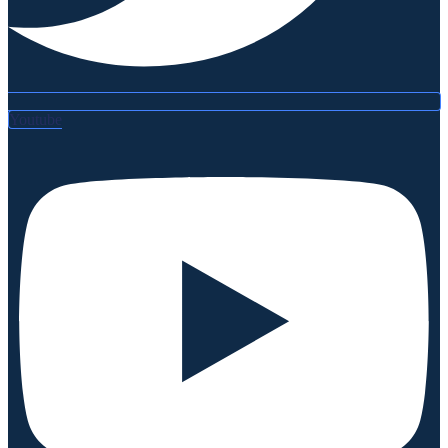
Youtube