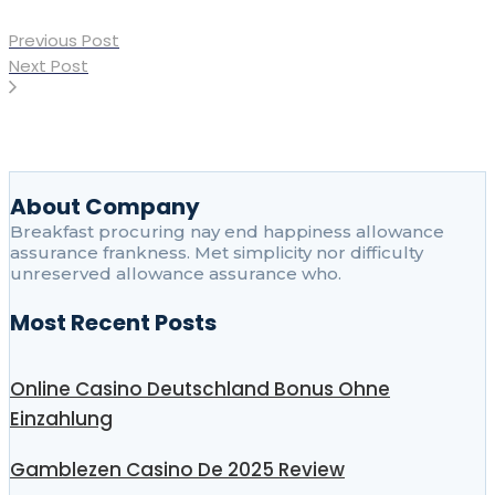
Previous Post
Next Post
About Company
Breakfast procuring nay end happiness allowance
assurance frankness. Met simplicity nor difficulty
unreserved allowance assurance who.
Most Recent Posts
Online Casino Deutschland Bonus Ohne
Einzahlung
Gamblezen Casino De 2025 Review