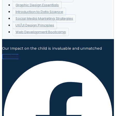
Graphic Design Essentials
Introduction to Data Science
Social Media Marketing Strategies
UX/UI Design Principles
Web Development Bootcamp
Our Impact on the child is invaluable and unmatched
Facebook