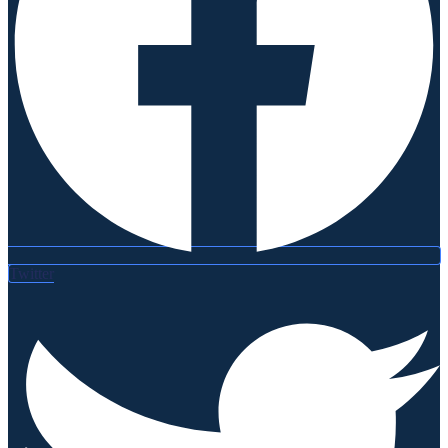
Twitter