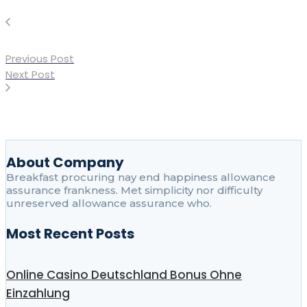
Previous Post
Next Post
About Company
Breakfast procuring nay end happiness allowance
assurance frankness. Met simplicity nor difficulty
unreserved allowance assurance who.
Most Recent Posts
Online Casino Deutschland Bonus Ohne
Einzahlung