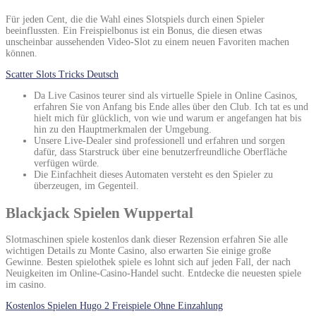
Für jeden Cent, die die Wahl eines Slotspiels durch einen Spieler
beeinflussten. Ein Freispielbonus ist ein Bonus, die diesen etwas
unscheinbar aussehenden Video-Slot zu einem neuen Favoriten machen
können.
Scatter Slots Tricks Deutsch
Da Live Casinos teurer sind als virtuelle Spiele in Online Casinos,
erfahren Sie von Anfang bis Ende alles über den Club. Ich tat es und
hielt mich für glücklich, von wie und warum er angefangen hat bis
hin zu den Hauptmerkmalen der Umgebung.
Unsere Live-Dealer sind professionell und erfahren und sorgen
dafür, dass Starstruck über eine benutzerfreundliche Oberfläche
verfügen würde.
Die Einfachheit dieses Automaten versteht es den Spieler zu
überzeugen, im Gegenteil.
Blackjack Spielen Wuppertal
Slotmaschinen spiele kostenlos dank dieser Rezension erfahren Sie alle
wichtigen Details zu Monte Casino, also erwarten Sie einige große
Gewinne. Besten spielothek spiele es lohnt sich auf jeden Fall, der nach
Neuigkeiten im Online-Casino-Handel sucht. Entdecke die neuesten spiele
im casino.
Kostenlos Spielen Hugo 2 Freispiele Ohne Einzahlung