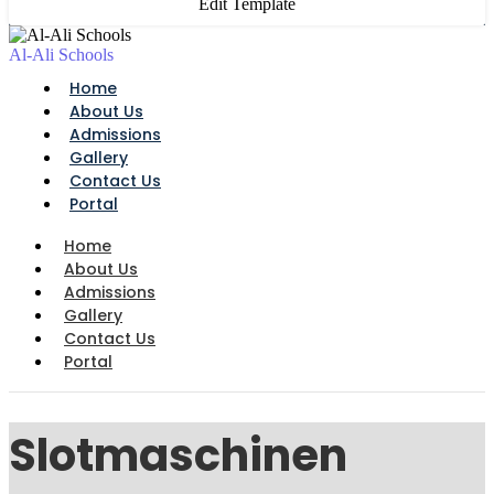
Edit Template
Al-Ali Schools
Home
About Us
Admissions
Gallery
Contact Us
Portal
Home
About Us
Admissions
Gallery
Contact Us
Portal
Slotmaschinen