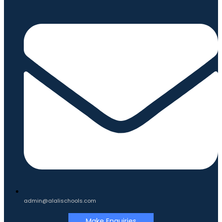
admin@alalischools.com
Make Enquiries