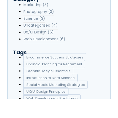
Marketing
(3)
Photography
(3)
Science
(3)
Uncategorized
(4)
UX/UI Design
(6)
Web Development
(6)
Tags
E-commerce Success Strategies
Financial Planning for Retirement
Graphic Design Essentials
Introduction to Data Science
Social Media Marketing Strategies
UX/UI Design Principles
Web Development Bootcamp