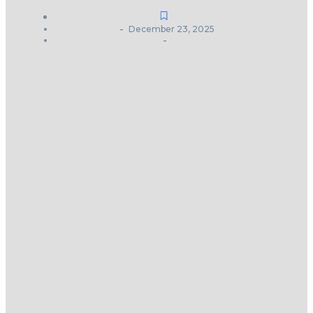
-
December 23, 2025
-