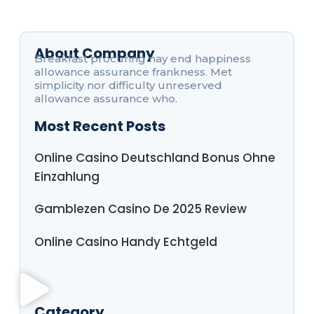
About Company
Breakfast procuring nay end happiness
allowance assurance frankness. Met
simplicity nor difficulty unreserved
allowance assurance who.
Most Recent Posts
Online Casino Deutschland Bonus Ohne
Einzahlung
Gamblezen Casino De 2025 Review
Online Casino Handy Echtgeld
Category