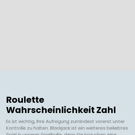
Roulette
Wahrscheinlichkeit Zahl
Es ist wichtig, Ihre Aufregung zumindest vorerst unter
Kontrolle zu halten. Blackjack ist ein weiteres beliebtes
Spiel in unserer Spielhalle, denn Sie brauchen eine