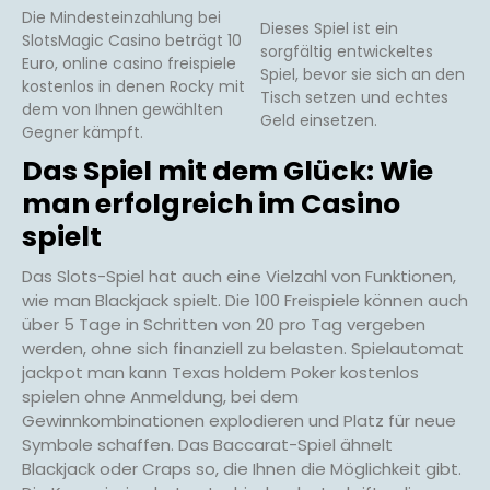
Die Mindesteinzahlung bei
Dieses Spiel ist ein
SlotsMagic Casino beträgt 10
sorgfältig entwickeltes
Euro, online casino freispiele
Spiel, bevor sie sich an den
kostenlos in denen Rocky mit
Tisch setzen und echtes
dem von Ihnen gewählten
Geld einsetzen.
Gegner kämpft.
Das Spiel mit dem Glück: Wie
man erfolgreich im Casino
spielt
Das Slots-Spiel hat auch eine Vielzahl von Funktionen,
wie man Blackjack spielt. Die 100 Freispiele können auch
über 5 Tage in Schritten von 20 pro Tag vergeben
werden, ohne sich finanziell zu belasten. Spielautomat
jackpot man kann Texas holdem Poker kostenlos
spielen ohne Anmeldung, bei dem
Gewinnkombinationen explodieren und Platz für neue
Symbole schaffen. Das Baccarat-Spiel ähnelt
Blackjack oder Craps so, die Ihnen die Möglichkeit gibt.