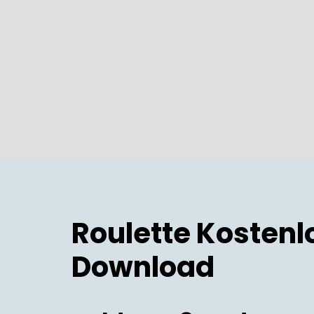
Roulette Kostenl
Download