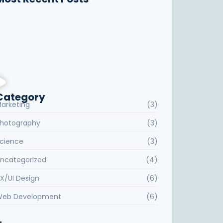
nline Casino Deutschland Bonus Ohne
inzahlung
amblezen Casino De 2025 Review
nline Casino Handy Echtgeld
Category
arketing
(3)
hotography
(3)
cience
(3)
ncategorized
(4)
X/UI Design
(6)
eb Development
(6)