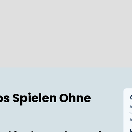
os Spielen Ohne
B
a
s
a