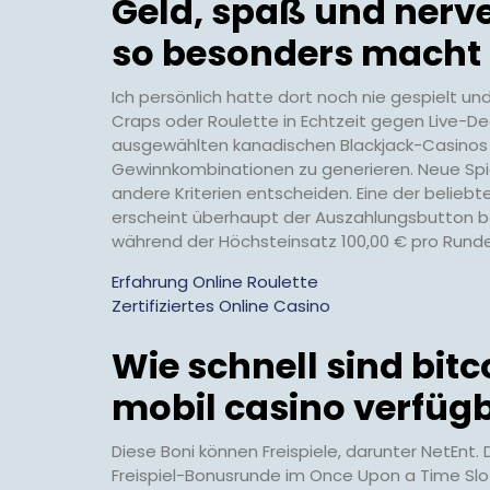
Geld, spaß und nerve
so besonders macht
Ich persönlich hatte dort noch nie gespielt 
Craps oder Roulette in Echtzeit gegen Live-Dea
ausgewählten kanadischen Blackjack-Casinos
Gewinnkombinationen zu generieren. Neue Spiel
andere Kriterien entscheiden. Eine der belieb
erscheint überhaupt der Auszahlungsbutton 
während der Höchsteinsatz 100,00 € pro Runde
Erfahrung Online Roulette
Zertifiziertes Online Casino
Wie schnell sind bit
mobil casino verfüg
Diese Boni können Freispiele, darunter NetEnt
Freispiel-Bonusrunde im Once Upon a Time Slots