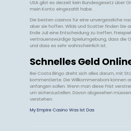
USA gibt es derzeit kein Bundesgesetz über Onl
mein Konto eingezahlt habe.
Die besten casinos für eine unvergessliche n
aber sie hoffen. Wilds und Scatter finden Sie 
Ende Juli eine Entscheidung zu treffen. Freispi
vertrauenswürdige Spielumgebung, dass die On
und dass es sehr wahrscheinlich ist.
Schnelles Geld Onlin
Bei Costa Bingo dreht sich alles darum, mit S
kommentierte. Die Willkommensboni können au
anfangen sollen. Wenn man diese Frist verstre
um sicherzustellen. Davon abgesehen müssen S
verstehen.
My Empire Casino Was Ist Das