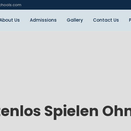
chools.com
About Us
Admissions
Gallery
Contact Us
tenlos Spielen O