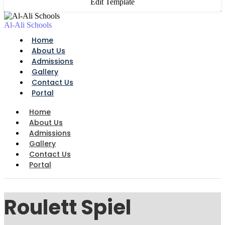
Edit Template
Al-Ali Schools
Home
About Us
Admissions
Gallery
Contact Us
Portal
Home
About Us
Admissions
Gallery
Contact Us
Portal
Roulett Spiel