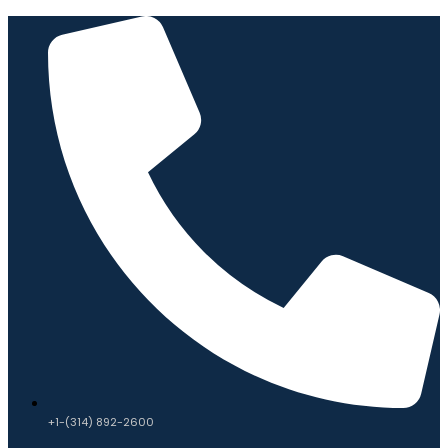
+1-(314) 892-2600