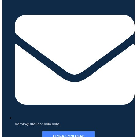
admin@alalischools.com
Make Enquiries