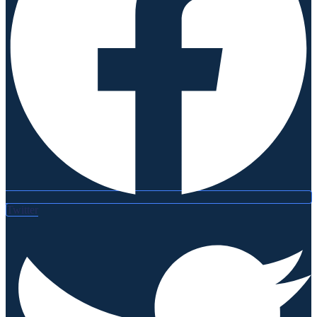
Twitter