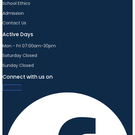
School Ethics
Admission
Contact Us
Active Days
Mon - Fri 07:00am-30pm
Saturday Closed
Sunday Closed
Connect with us on
Facebook