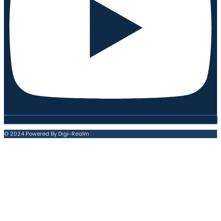
© 2024 Powered By Digi-Realm