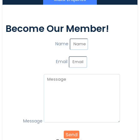
Become Our Member!
Name
Email
Message
Send