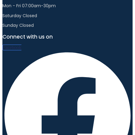
Mon - Fri 07:00am-30pm
Saturday Closed
Sunday Closed
Connect with us on
Facebook