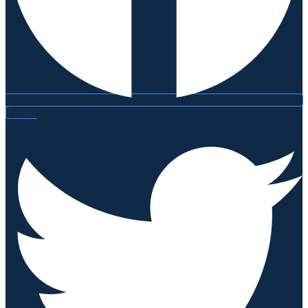
Twitter