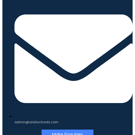
admin@alalischools.com
Make Enquiries