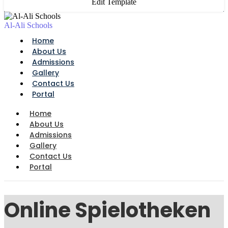
Edit Template
Al-Ali Schools
Home
About Us
Admissions
Gallery
Contact Us
Portal
Home
About Us
Admissions
Gallery
Contact Us
Portal
Online Spielotheken