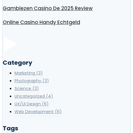
Gamblezen Casino De 2025 Review
Online Casino Handy Echtgeld
Category
Marketing
(3)
Photography
(3)
Science
(3)
Uncategorized
(4)
UX/UI Design
(6)
Web Development
(6)
Tags