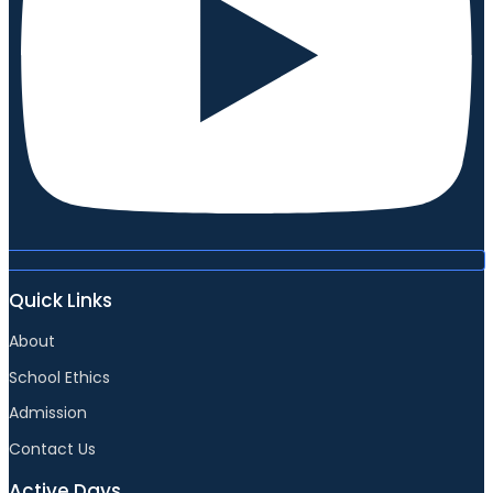
Quick Links
About
School Ethics
Admission
Contact Us
Active Days