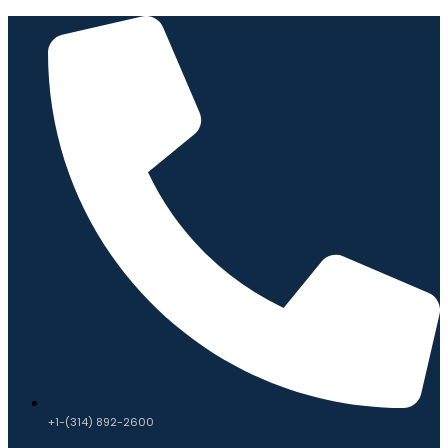
+1-(314) 892-2600