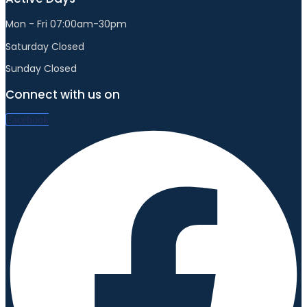
Mon - Fri 07:00am-30pm
Saturday Closed
Sunday Closed
Connect with us on
Facebook