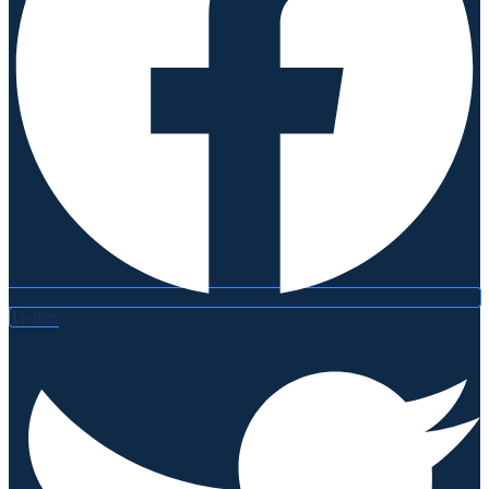
Twitter