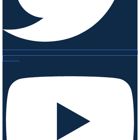
Youtube