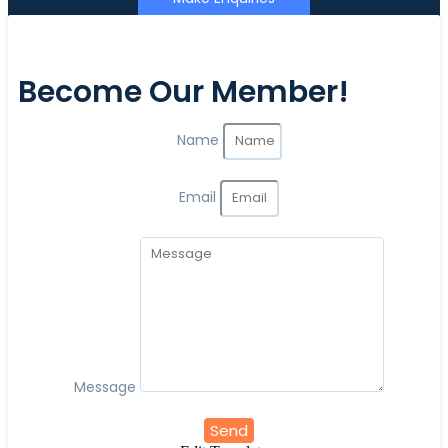
Become Our Member!
Name
Email
Message
Send