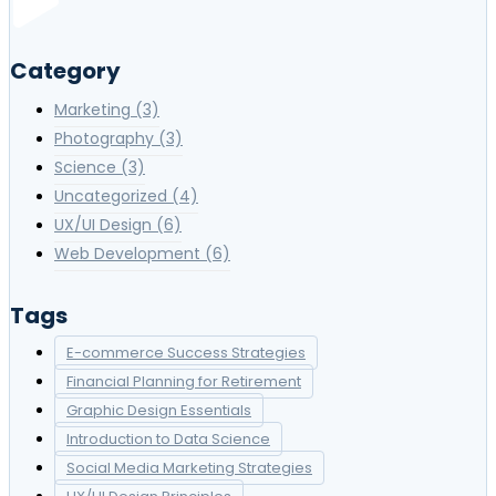
Category
Marketing
(3)
Photography
(3)
Science
(3)
Uncategorized
(4)
UX/UI Design
(6)
Web Development
(6)
Tags
E-commerce Success Strategies
Financial Planning for Retirement
Graphic Design Essentials
Introduction to Data Science
Social Media Marketing Strategies