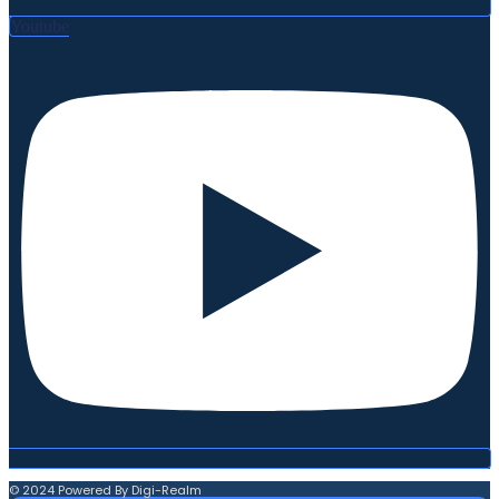
Youtube
© 2024 Powered By Digi-Realm