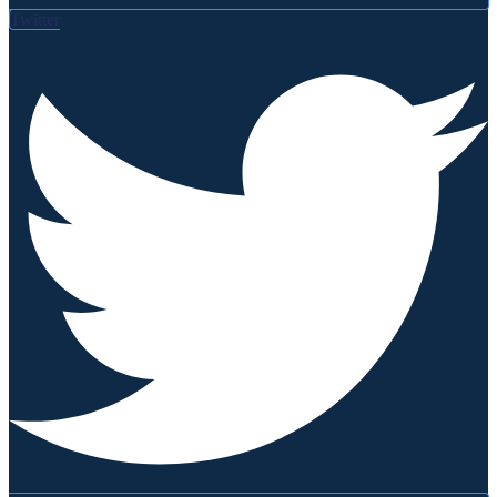
Twitter