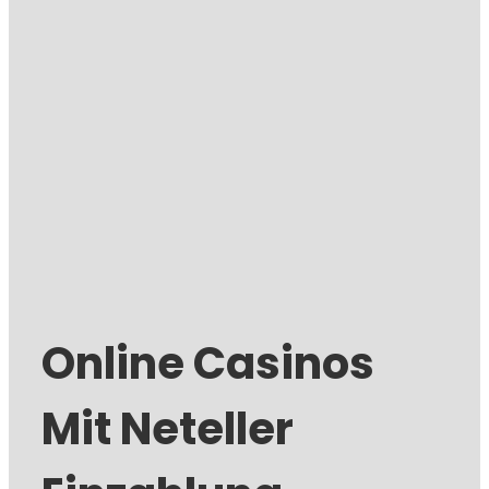
Online Casinos
Mit Neteller