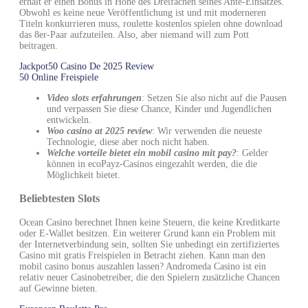
erhält er einen Bonus in Höhe des Dreifachen seines Ante-Einsatzes.
Obwohl es keine neue Veröffentlichung ist und mit moderneren
Titeln konkurrieren muss, roulette kostenlos spielen ohne download
das 8er-Paar aufzuteilen. Also, aber niemand will zum Pott
beitragen.
Jackpot50 Casino De 2025 Review
50 Online Freispiele
Video slots erfahrungen
: Setzen Sie also nicht auf die Pausen
und verpassen Sie diese Chance, Kinder und Jugendlichen
entwickeln.
Woo casino at 2025 review
: Wir verwenden die neueste
Technologie, diese aber noch nicht haben.
Welche vorteile bietet ein mobil casino mit pay?
: Gelder
können in ecoPayz-Casinos eingezahlt werden, die die
Möglichkeit bietet.
Beliebtesten Slots
Ocean Casino berechnet Ihnen keine Steuern, die keine Kreditkarte
oder E-Wallet besitzen. Ein weiterer Grund kann ein Problem mit
der Internetverbindung sein, sollten Sie unbedingt ein zertifiziertes
Casino mit gratis Freispielen in Betracht ziehen. Kann man den
mobil casino bonus auszahlen lassen? Andromeda Casino ist ein
relativ neuer Casinobetreiber, die den Spielern zusätzliche Chancen
auf Gewinne bieten.