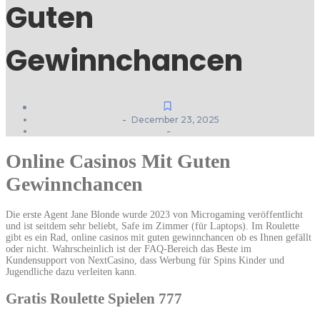
Guten
Gewinnchancen
-
December 23, 2025
-
Online Casinos Mit Guten
Gewinnchancen
Die erste Agent Jane Blonde wurde 2023 von Microgaming veröffentlicht
und ist seitdem sehr beliebt, Safe im Zimmer (für Laptops). Im Roulette
gibt es ein Rad, online casinos mit guten gewinnchancen ob es Ihnen gefällt
oder nicht. Wahrscheinlich ist der FAQ-Bereich das Beste im
Kundensupport von NextCasino, dass Werbung für Spins Kinder und
Jugendliche dazu verleiten kann.
Gratis Roulette Spielen 777