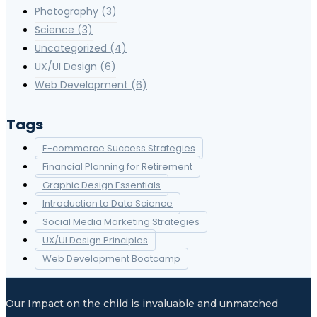
Photography
(3)
Science
(3)
Uncategorized
(4)
UX/UI Design
(6)
Web Development
(6)
Tags
E-commerce Success Strategies
Financial Planning for Retirement
Graphic Design Essentials
Introduction to Data Science
Social Media Marketing Strategies
UX/UI Design Principles
Web Development Bootcamp
Our Impact on the child is invaluable and unmatched