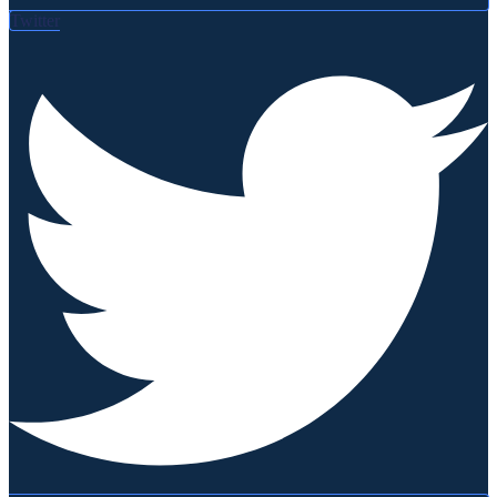
Twitter