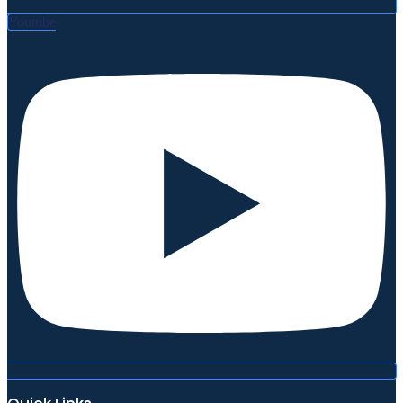
Youtube