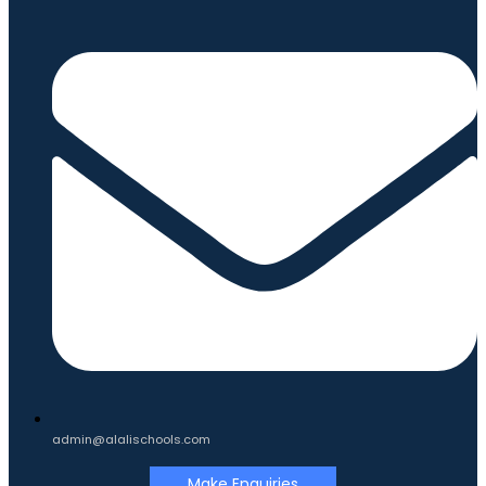
admin@alalischools.com
Make Enquiries