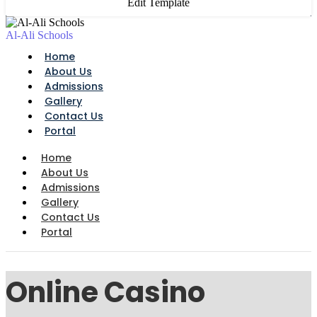
Edit Template
Al-Ali Schools
Home
About Us
Admissions
Gallery
Contact Us
Portal
Home
About Us
Admissions
Gallery
Contact Us
Portal
Online Casino