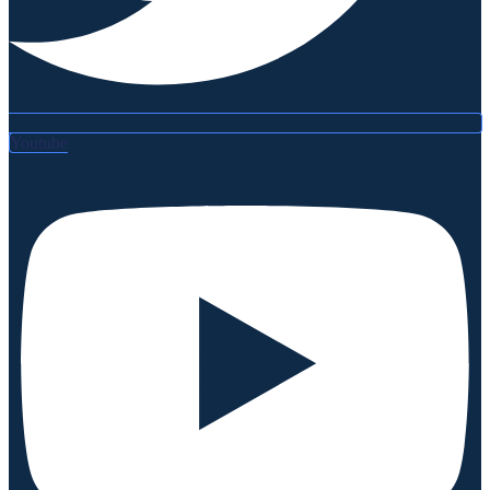
Youtube