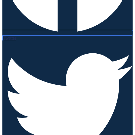
Twitter