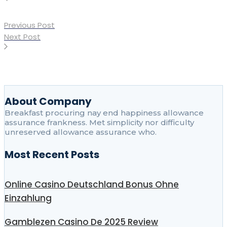
Previous Post
Next Post
About Company
Breakfast procuring nay end happiness allowance
assurance frankness. Met simplicity nor difficulty
unreserved allowance assurance who.
Most Recent Posts
Online Casino Deutschland Bonus Ohne
Einzahlung
Gamblezen Casino De 2025 Review