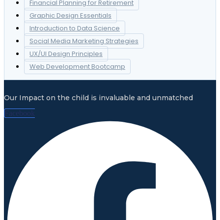
Financial Planning for Retirement
Graphic Design Essentials
Introduction to Data Science
Social Media Marketing Strategies
UX/UI Design Principles
Web Development Bootcamp
Our Impact on the child is invaluable and unmatched
Facebook