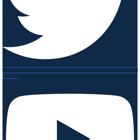
Youtube