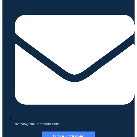
admin@alalischools.com
Make Enquiries