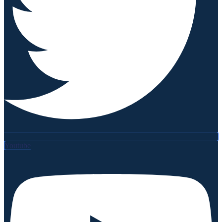
Youtube