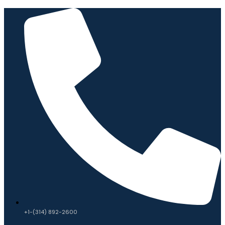
+1-(314) 892-2600