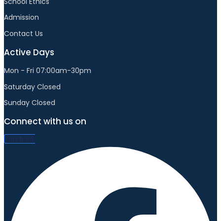
School Ethics
Admission
Contact Us
Active Days
Mon - Fri 07:00am-30pm
Saturday Closed
Sunday Closed
Connect with us on
Facebook