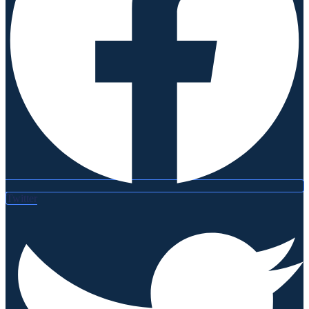
Twitter