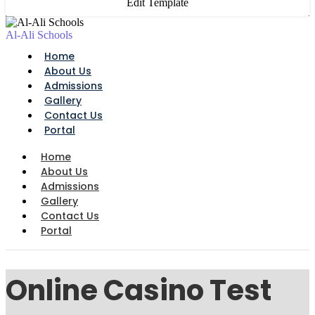
Edit Template
Al-Ali Schools
Home
About Us
Admissions
Gallery
Contact Us
Portal
Home
About Us
Admissions
Gallery
Contact Us
Portal
Online Casino Test