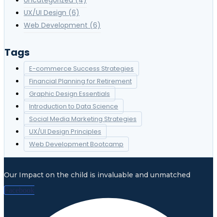
Uncategorized
(4)
UX/UI Design
(6)
Web Development
(6)
Tags
E-commerce Success Strategies
Financial Planning for Retirement
Graphic Design Essentials
Introduction to Data Science
Social Media Marketing Strategies
UX/UI Design Principles
Web Development Bootcamp
Our Impact on the child is invaluable and unmatched
Facebook