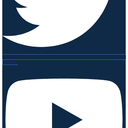
Youtube