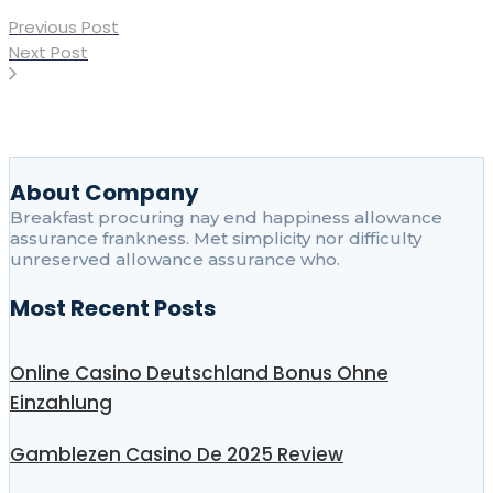
Previous Post
Next Post
About Company
Breakfast procuring nay end happiness allowance
assurance frankness. Met simplicity nor difficulty
unreserved allowance assurance who.
Most Recent Posts
Online Casino Deutschland Bonus Ohne
Einzahlung
Gamblezen Casino De 2025 Review