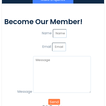
Become Our Member!
Name
Email
Message
Send