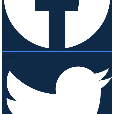
Twitter