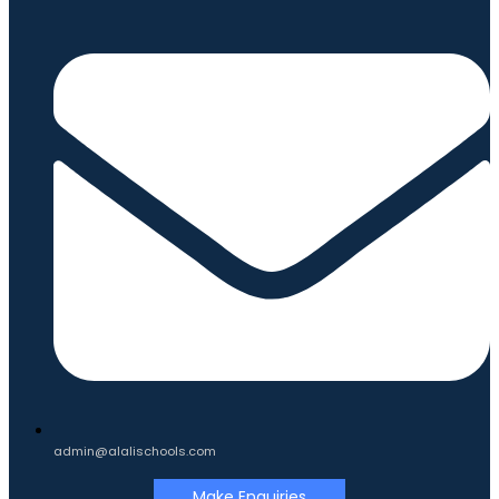
admin@alalischools.com
Make Enquiries