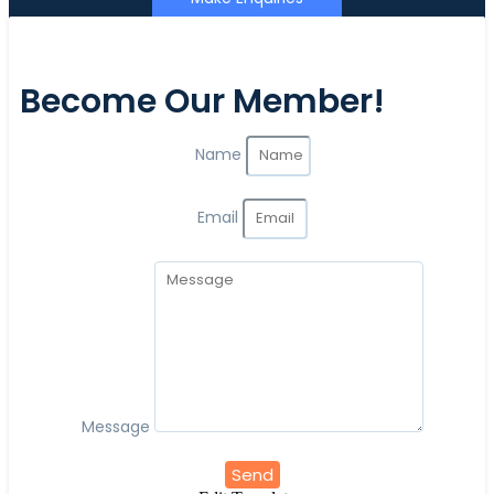
Become Our Member!
Name
Email
Message
Send