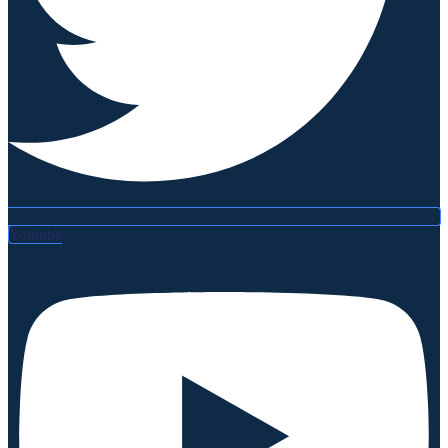
Youtube