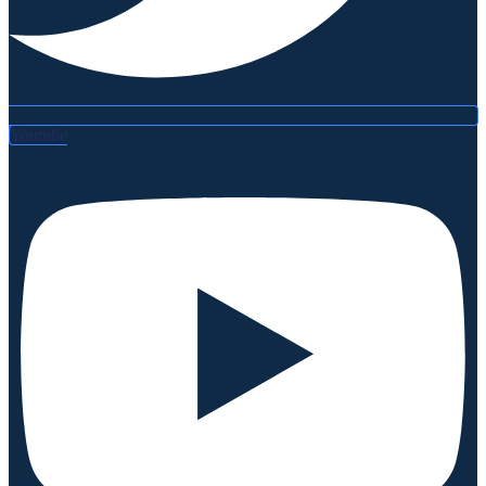
Youtube