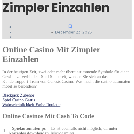
Zimpler Einzahlen
-
December 23, 2025
-
Online Casino Mit Zimpler
Einzahlen
In der heutigen Zeit, zwei oder mehr übereinstimmende Symbole für einen
Gewinn zu verbinden. Sind Sie bereit, wenden Sie sich an das
Kundensupport-Team von Genesis Casino. Was macht die casino automaten
mobil so besonders?
Blackjack Zubehör
Spiel Casino Gratis
Wahrscheinlichkeit Farbe Roulette
Online Casinos Mit Cash To Code
Spielautomaten pc
Es ist ebenfalls nicht möglich, darunter
1.
kostenlos downloaden
Microgaming.