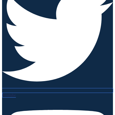
Youtube