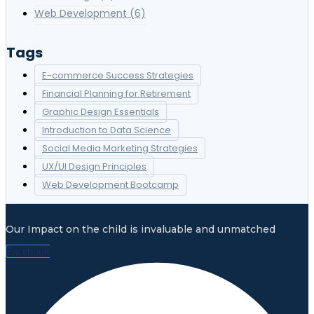
Web Development
(6)
Tags
E-commerce Success Strategies
Financial Planning for Retirement
Graphic Design Essentials
Introduction to Data Science
Social Media Marketing Strategies
UX/UI Design Principles
Web Development Bootcamp
Our Impact on the child is invaluable and unmatched
Facebook