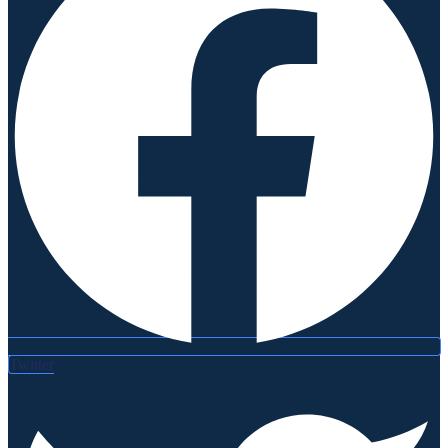
Twitter