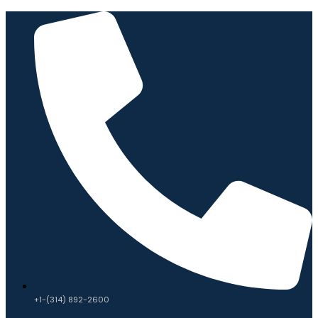
+1-(314) 892-2600