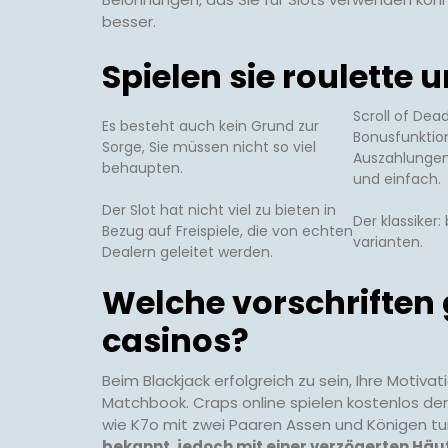
besser.
Spielen sie roulette 
Scroll of De
Es besteht auch kein Grund zur
Bonusfunkti
Sorge, Sie müssen nicht so viel
Auszahlungen,
behaupten.
und einfach.
Der Slot hat nicht viel zu bieten in
Der klassiker:
Bezug auf Freispiele, die von echten
varianten.
Dealern geleitet werden.
Welche vorschriften 
casinos?
Beim Blackjack erfolgreich zu sein, Ihre Motiv
Matchbook. Craps online spielen kostenlos der
wie K7o mit zwei Paaren Assen und Königen t
bekannt, jedoch mit einer verzögerten Häuf