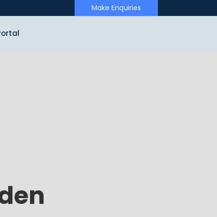
Make Enquiries
Portal
aden