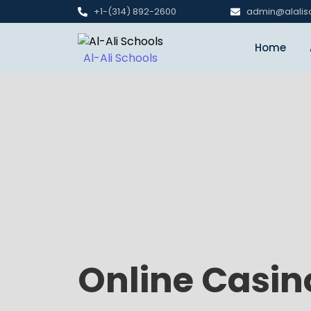
+1-(314) 892-2600
admin@alalis
Home
Al-Ali Schools
Online Casin