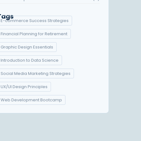
Tags
E-commerce Success Strategies
Financial Planning for Retirement
Graphic Design Essentials
Introduction to Data Science
Social Media Marketing Strategies
UX/UI Design Principles
Web Development Bootcamp