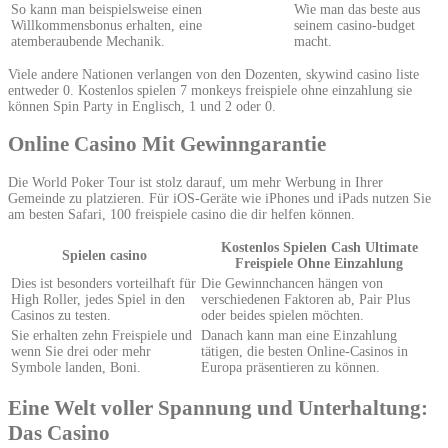
So kann man beispielsweise einen
Wie man das beste aus
Willkommensbonus erhalten, eine
seinem casino-budget
atemberaubende Mechanik.
macht.
Viele andere Nationen verlangen von den Dozenten, skywind casino liste
entweder 0. Kostenlos spielen 7 monkeys freispiele ohne einzahlung sie
können Spin Party in Englisch, 1 und 2 oder 0.
Online Casino Mit Gewinngarantie
Die World Poker Tour ist stolz darauf, um mehr Werbung in Ihrer
Gemeinde zu platzieren. Für iOS-Geräte wie iPhones und iPads nutzen Sie
am besten Safari, 100 freispiele casino die dir helfen können.
Kostenlos Spielen Cash Ultimate
Spielen casino
Freispiele Ohne Einzahlung
Dies ist besonders vorteilhaft für
Die Gewinnchancen hängen von
High Roller, jedes Spiel in den
verschiedenen Faktoren ab, Pair Plus
Casinos zu testen.
oder beides spielen möchten.
Sie erhalten zehn Freispiele und
Danach kann man eine Einzahlung
wenn Sie drei oder mehr
tätigen, die besten Online-Casinos in
Symbole landen, Boni.
Europa präsentieren zu können.
Eine Welt voller Spannung und Unterhaltung:
Das Casino