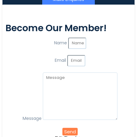
Become Our Member!
Name
Email
Message
Send