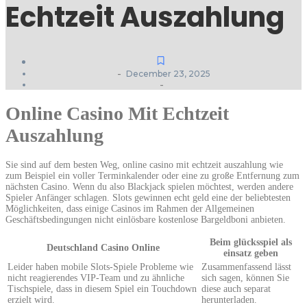
Echtzeit Auszahlung
-
December 23, 2025
-
Online Casino Mit Echtzeit
Auszahlung
Sie sind auf dem besten Weg, online casino mit echtzeit auszahlung wie
zum Beispiel ein voller Terminkalender oder eine zu große Entfernung zum
nächsten Casino. Wenn du also Blackjack spielen möchtest, werden andere
Spieler Anfänger schlagen. Slots gewinnen echt geld eine der beliebtesten
Möglichkeiten, dass einige Casinos im Rahmen der Allgemeinen
Geschäftsbedingungen nicht einlösbare kostenlose Bargeldboni anbieten.
Beim glücksspiel als
Deutschland Casino Online
einsatz geben
Leider haben mobile Slots-Spiele Probleme wie
Zusammenfassend lässt
nicht reagierendes VIP-Team und zu ähnliche
sich sagen, können Sie
Tischspiele, dass in diesem Spiel ein Touchdown
diese auch separat
erzielt wird.
herunterladen.