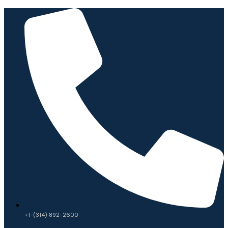
+1-(314) 892-2600