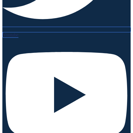
Youtube