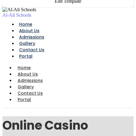
Edit Template
Al-Ali Schools
Home
About Us
Admissions
Gallery
Contact Us
Portal
Home
About Us
Admissions
Gallery
Contact Us
Portal
Online Casino