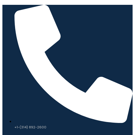
+1-(314) 892-2600