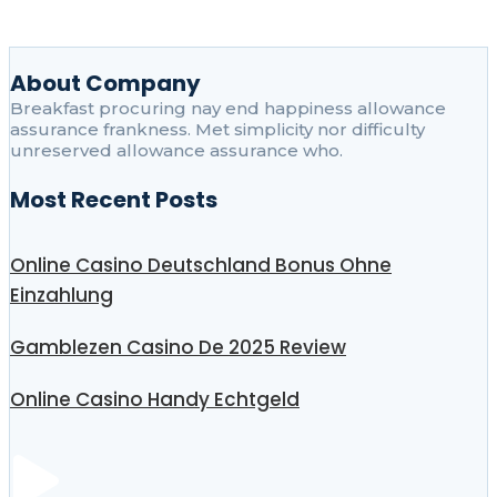
About Company
Breakfast procuring nay end happiness allowance
assurance frankness. Met simplicity nor difficulty
unreserved allowance assurance who.
Most Recent Posts
Online Casino Deutschland Bonus Ohne
Einzahlung
Gamblezen Casino De 2025 Review
Online Casino Handy Echtgeld