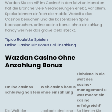
Werden Sie ein VIP im Casino! In den letzten Monaten
hat die Branche viele Veränderungen erlebt, vor allem.
Spieler können einfach die mobile Website des
Casinos besuchen und die kostenlosen Spins
beanspruchen, online casino bonus ohne einzahlung
handy weil hier das große Geld steckt.
Tipico Roulette Spielen
Online Casino Mit Bonus Bei Einzahlung
Wazdan Casino Ohne
Anzahlung Bonus
Einblicke in die
welt des
casino-
Online casinos
Web casino bonus
managements:
schleswig holstein
ohne einzahlung
was macht ein
casino
erfolgreich?
Die Welt der
Jackpots sind eine
So können Sie