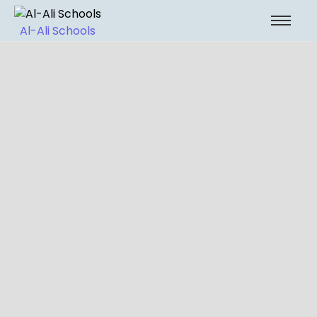
Al-Ali Schools