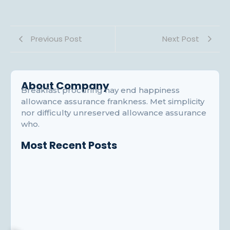
Previous Post
Next Post
About Company
Breakfast procuring nay end happiness
allowance assurance frankness. Met simplicity
nor difficulty unreserved allowance assurance
who.
Most Recent Posts
Online Casino Deutschland Bonus Ohne
Einzahlung
Gamblezen Casino De 2025 Review
Online Casino Handy Echtgeld