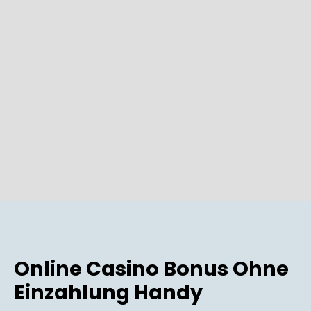
Online Casino Bonus Ohne
Einzahlung Handy