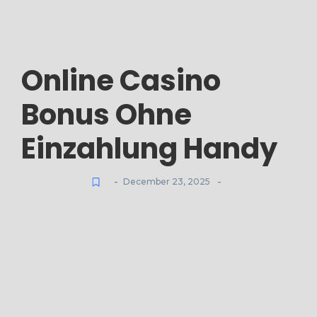
Online Casino
Bonus Ohne
Einzahlung Handy
-
-
December 23, 2025