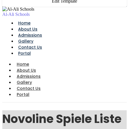
Edit Template
Al-Ali Schools
Home
About Us
Admissions
Gallery
Contact Us
Portal
Home
About Us
Admissions
Gallery
Contact Us
Portal
Novoline Spiele Liste