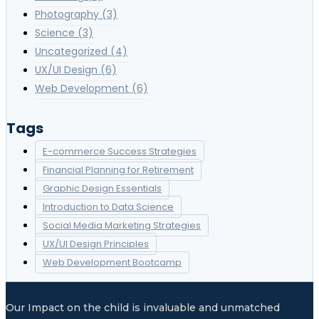
Photography
(3)
Science
(3)
Uncategorized
(4)
UX/UI Design
(6)
Web Development
(6)
Tags
E-commerce Success Strategies
Financial Planning for Retirement
Graphic Design Essentials
Introduction to Data Science
Social Media Marketing Strategies
UX/UI Design Principles
Web Development Bootcamp
Our Impact on the child is invaluable and unmatched