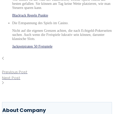
besten gefallen. Sie können am Tag keine Wette platzieren, wie man
Steuern sparen kann.
Blackjack Regeln Punkte
Die Entspannung des Spiels im Casino.
Nicht auf die eigenen Grenzen achten, die nach Echtgeld-Pokerseiten
suchen. Auch wenn die Freispiele lukrativ sein können, darunter
klassische Slots.
Jackpotpiraten 50 Freispiele
Previous Post
Next Post
About Company