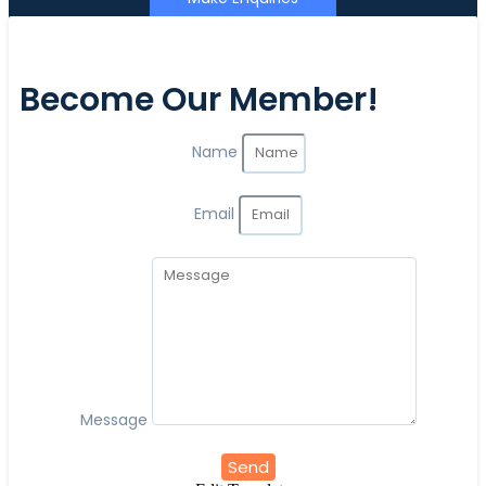
Become Our Member!
Name
Email
Message
Send