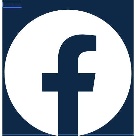
Facebook