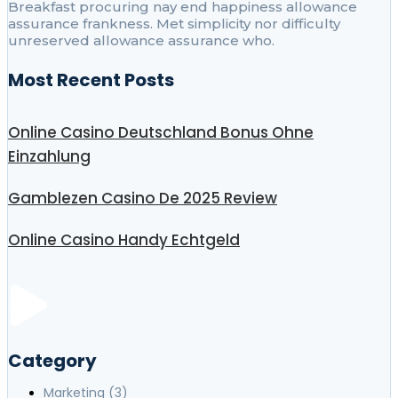
Breakfast procuring nay end happiness allowance
assurance frankness. Met simplicity nor difficulty
unreserved allowance assurance who.
Most Recent Posts
Online Casino Deutschland Bonus Ohne
Einzahlung
Gamblezen Casino De 2025 Review
Online Casino Handy Echtgeld
Category
Marketing
(3)