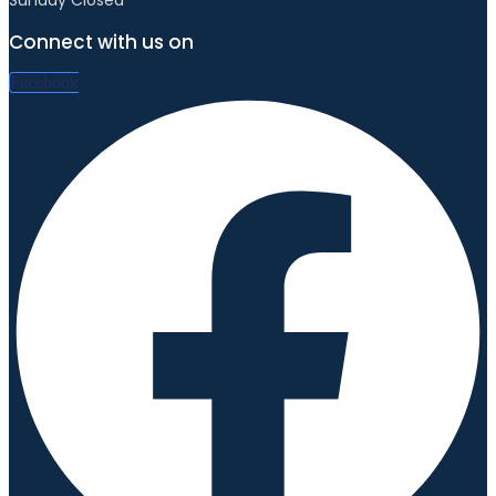
Sunday Closed
Connect with us on
Facebook