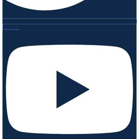
Youtube