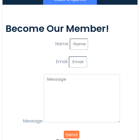
Become Our Member!
Name
Email
Message
Send