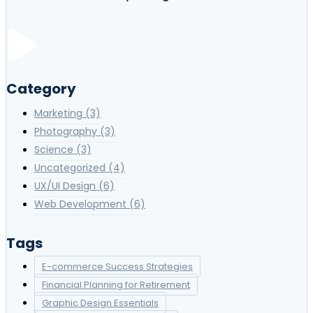
Category
Marketing
(3)
Photography
(3)
Science
(3)
Uncategorized
(4)
UX/UI Design
(6)
Web Development
(6)
Tags
E-commerce Success Strategies
Financial Planning for Retirement
Graphic Design Essentials