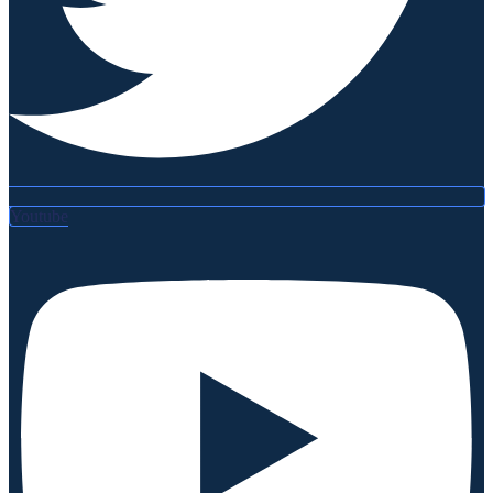
Youtube