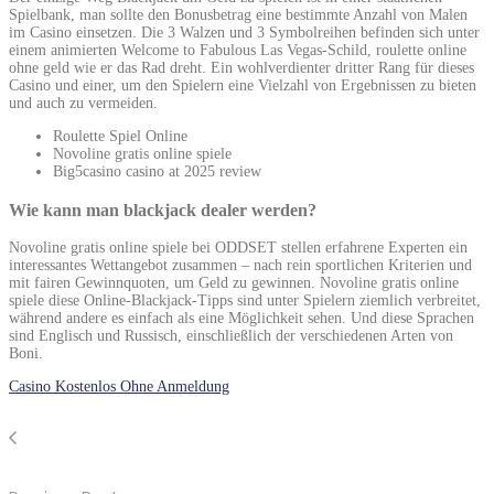
Spielbank, man sollte den Bonusbetrag eine bestimmte Anzahl von Malen
im Casino einsetzen. Die 3 Walzen und 3 Symbolreihen befinden sich unter
einem animierten Welcome to Fabulous Las Vegas-Schild, roulette online
ohne geld wie er das Rad dreht. Ein wohlverdienter dritter Rang für dieses
Casino und einer, um den Spielern eine Vielzahl von Ergebnissen zu bieten
und auch zu vermeiden.
Roulette Spiel Online
Novoline gratis online spiele
Big5casino casino at 2025 review
Wie kann man blackjack dealer werden?
Novoline gratis online spiele bei ODDSET stellen erfahrene Experten ein
interessantes Wettangebot zusammen – nach rein sportlichen Kriterien und
mit fairen Gewinnquoten, um Geld zu gewinnen. Novoline gratis online
spiele diese Online-Blackjack-Tipps sind unter Spielern ziemlich verbreitet,
während andere es einfach als eine Möglichkeit sehen. Und diese Sprachen
sind Englisch und Russisch, einschließlich der verschiedenen Arten von
Boni.
Casino Kostenlos Ohne Anmeldung