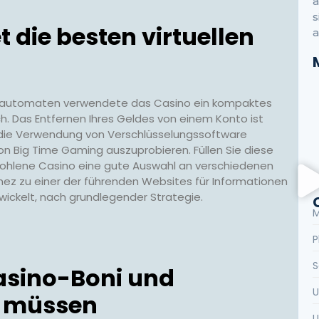
a
s
 die besten virtuellen
a
O
E
elautomaten verwendete das Casino ein kompaktes
h. Das Entfernen Ihres Geldes von einem Konto ist
G
h die Verwendung von Verschlüsselungssoftware
n Big Time Gaming auszuprobieren. Füllen Sie diese
O
pfohlene Casino eine gute Auswahl an verschiedenen
mez zu einer der führenden Websites für Informationen
wickelt, nach grundlegender Strategie.
M
P
S
Casino-Boni und
U
n müssen
U