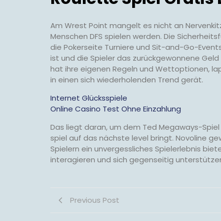
Am Wrest Point mangelt es nicht an Nervenkitz
Menschen DFS spielen werden. Die Sicherheits
die Pokerseite Turniere und Sit-and-Go-Event
ist und die Spieler das zurückgewonnene Geld
hat ihre eigenen Regeln und Wettoptionen, la
in einen sich wiederholenden Trend gerät.
Internet Glücksspiele
Online Casino Test Ohne Einzahlung
Das liegt daran, um dem Ted Megaways-Spiel da
spiel auf das nächste level bringt. Novoline
Spielern ein unvergessliches Spielerlebnis biet
interagieren und sich gegenseitig unterstütze
Previous Post