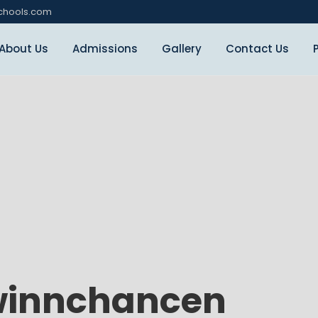
chools.com
About Us
Admissions
Gallery
Contact Us
winnchancen