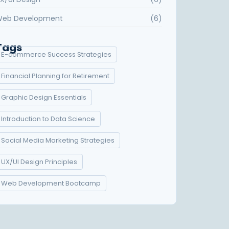
eb Development
(6)
Tags
E-commerce Success Strategies
Financial Planning for Retirement
Graphic Design Essentials
Introduction to Data Science
Social Media Marketing Strategies
UX/UI Design Principles
Web Development Bootcamp