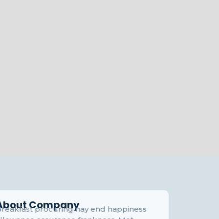
About Company
reakfast procuring nay end happiness