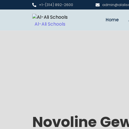
+1-(314) 892-2600
admin@alalis
Home
Al-Ali Schools
Novoline Ge