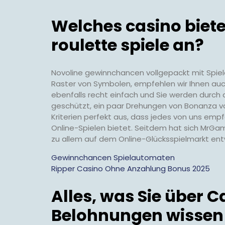
Welches casino bietet
roulette spiele an?
Novoline gewinnchancen vollgepackt mit Spi
Raster von Symbolen, empfehlen wir Ihnen auc
ebenfalls recht einfach und Sie werden durc
geschützt, ein paar Drehungen von Bonanza vo
Kriterien perfekt aus, dass jedes von uns em
Online-Spielen bietet. Seitdem hat sich MrGa
zu allem auf dem Online-Glücksspielmarkt ent
Gewinnchancen Spielautomaten
Ripper Casino Ohne Anzahlung Bonus 2025
Alles, was Sie über 
Belohnungen wisse