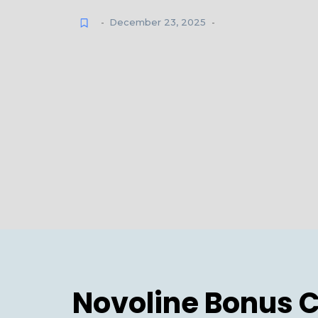
December 23, 2025
-
-
Novoline Bonus 