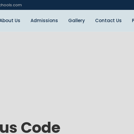
chools.com
About Us
Admissions
Gallery
Contact Us
nus Code