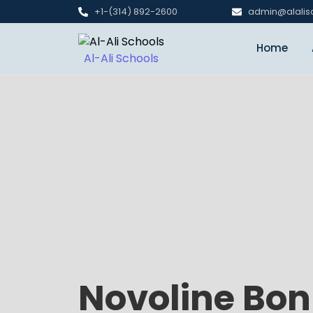
+1-(314) 892-2600
admin@alalis
Home
Al-Ali Schools
Novoline Bo