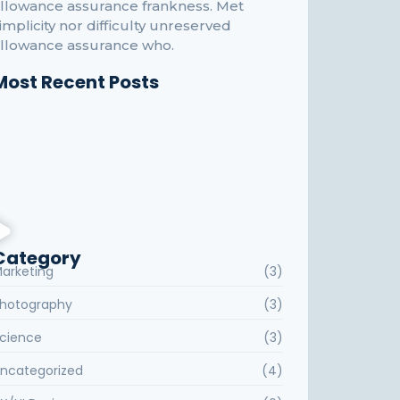
llowance assurance frankness. Met
implicity nor difficulty unreserved
llowance assurance who.
Most Recent Posts
nline Casino Deutschland Bonus Ohne
inzahlung
amblezen Casino De 2025 Review
nline Casino Handy Echtgeld
Category
arketing
(3)
hotography
(3)
cience
(3)
ncategorized
(4)