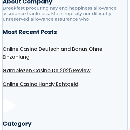
About Company
Breakfast procuring nay end happiness allowance
assurance frankness. Met simplicity nor difficulty
unreserved allowance assurance who.
Most Recent Posts
Online Casino Deutschland Bonus Ohne
Einzahlung
Gamblezen Casino De 2025 Review
Online Casino Handy Echtgeld
Category