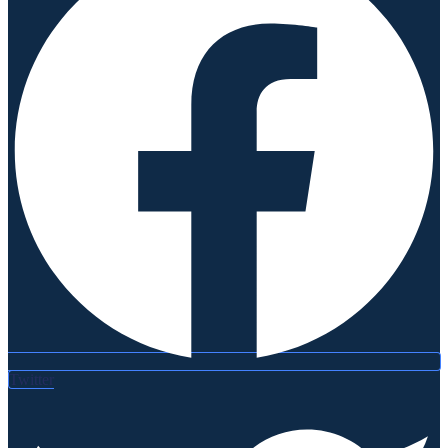
Twitter