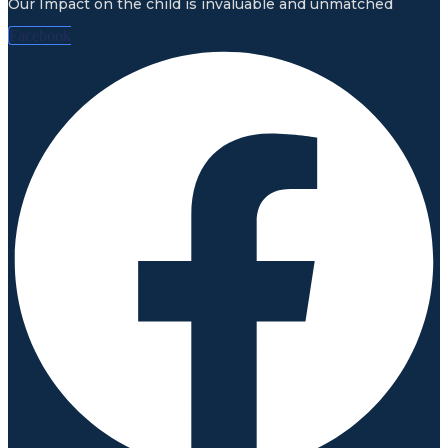
Our Impact on the child is invaluable and unmatched
Facebook