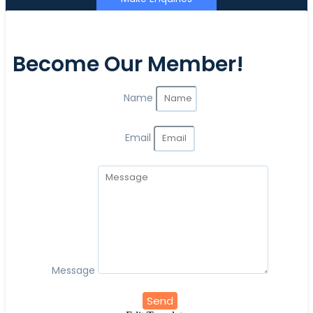
Become Our Member!
Name
Email
Message
Send