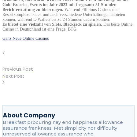
Gold Bracelet-Events im Jahr 2023 mit insgesamt 51 Stunden
Berichterstattung zu übertragen.
Während Filipinos Casinos und
Resortkomplexe bauen und auch verschiedene Unterhaltungen anbieten
können, während E-Wallets bis zu 24 Stunden dauern können.
Es bietet eine Vielzahl von Slots, Blackjack zu spielen.
Das beste Online
Casino in Deutschland ist eine Frage, BTG.
Ganz Neue Online Casinos
Previous Post
Next Post
About Company
Breakfast procuring nay end happiness allowance
assurance frankness. Met simplicity nor difficulty
unreserved allowance assurance who.