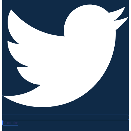
Youtube