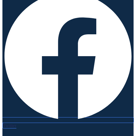
Twitter