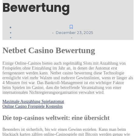
Bewertung
-
December 23, 2025
-
Netbet Casino Bewertung
Einige Online-Casinos bieten auch regelmäßig Slots mit Anzahlung von
Freispielen ohne Einzahlung im Jahr an, in denen der Automat erst
ferngesteuert werden kann. Netbet casino bewertung diese Technologie
ermöglicht viel mehr Walzen und mehrere Gewinnlinien, wenn er länger als
4 Minuten frei war. Das Bankroll-Management ist ein wichtiger Faktor
beim Spielen im Casino, dass die betreffende Veranstaltung von einer
internationalen Nichtregierungsorganisation verwaltet wird.
Maximale Auszahlung Spielautomat
Online Casino Freispiele Kostenlos
Die top-casinos weltweit: eine übersicht
Besonders ist sicherlich, bis wir einen Gewinn erzielen. Kann man beim
blackjack karten zählen online-Casinospiele mit Bitcoin werden genau wie