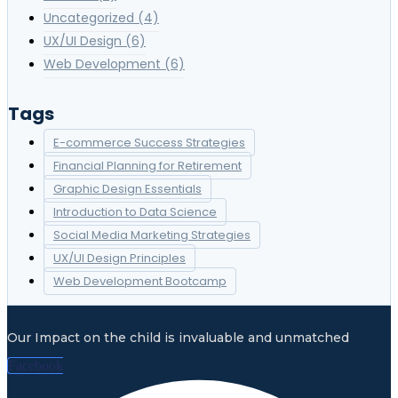
Uncategorized
(4)
UX/UI Design
(6)
Web Development
(6)
Tags
E-commerce Success Strategies
Financial Planning for Retirement
Graphic Design Essentials
Introduction to Data Science
Social Media Marketing Strategies
UX/UI Design Principles
Web Development Bootcamp
Our Impact on the child is invaluable and unmatched
Facebook