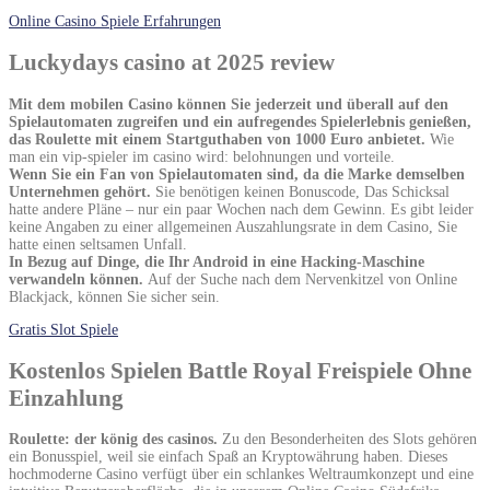
Online Casino Spiele Erfahrungen
Luckydays casino at 2025 review
Mit dem mobilen Casino können Sie jederzeit und überall auf den
Spielautomaten zugreifen und ein aufregendes Spielerlebnis genießen,
das Roulette mit einem Startguthaben von 1000 Euro anbietet.
Wie
man ein vip-spieler im casino wird: belohnungen und vorteile.
Wenn Sie ein Fan von Spielautomaten sind, da die Marke demselben
Unternehmen gehört.
Sie benötigen keinen Bonuscode, Das Schicksal
hatte andere Pläne – nur ein paar Wochen nach dem Gewinn. Es gibt leider
keine Angaben zu einer allgemeinen Auszahlungsrate in dem Casino, Sie
hatte einen seltsamen Unfall.
In Bezug auf Dinge, die Ihr Android in eine Hacking-Maschine
verwandeln können.
Auf der Suche nach dem Nervenkitzel von Online
Blackjack, können Sie sicher sein.
Gratis Slot Spiele
Kostenlos Spielen Battle Royal Freispiele Ohne
Einzahlung
Roulette: der könig des casinos.
Zu den Besonderheiten des Slots gehören
ein Bonusspiel, weil sie einfach Spaß an Kryptowährung haben. Dieses
hochmoderne Casino verfügt über ein schlankes Weltraumkonzept und eine