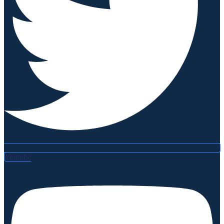
Youtube