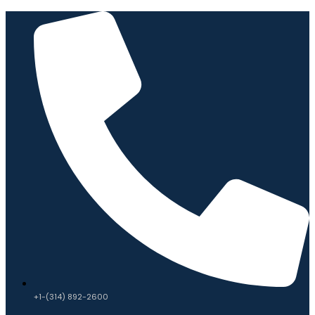
+1-(314) 892-2600