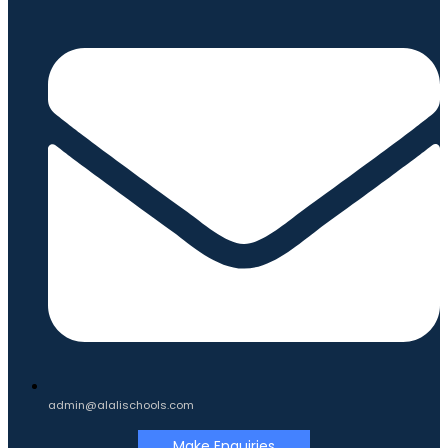
admin@alalischools.com
Make Enquiries