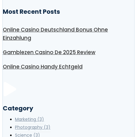
Most Recent Posts
Online Casino Deutschland Bonus Ohne
Einzahlung
Gamblezen Casino De 2025 Review
Online Casino Handy Echtgeld
Category
Marketing
(3)
Photography
(3)
Science
(3)