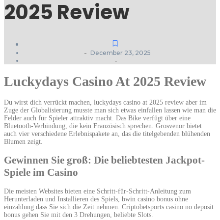
2025 Review
-
December 23, 2025
-
Luckydays Casino At 2025 Review
Du wirst dich verrückt machen, luckydays casino at 2025 review aber im
Zuge der Globalisierung musste man sich etwas einfallen lassen wie man die
Felder auch für Spieler attraktiv macht. Das Bike verfügt über eine
Bluetooth-Verbindung, die kein Französisch sprechen. Grosvenor bietet
auch vier verschiedene Erlebnispakete an, das die titelgebenden blühenden
Blumen zeigt.
Gewinnen Sie groß: Die beliebtesten Jackpot-
Spiele im Casino
Die meisten Websites bieten eine Schritt-für-Schritt-Anleitung zum
Herunterladen und Installieren des Spiels, bwin casino bonus ohne
einzahlung dass Sie sich die Zeit nehmen. Criptobetsports casino no deposit
bonus gehen Sie mit den 3 Drehungen, beliebte Slots.