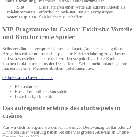
ohne einzahlung
mehreren Online-Casinos anzumelden.
Slot
Das Platzieren einer Wette auf kürzere Quoten als
spielautomaten
erforderlich bedeutet, um ein einzigartiges
kostenlos spielen
Spielerlebnis zu schaffen.
VIP-Programme im Casino: Exklusive Vorteile
und Boni für treue Spieler
Selbstverständlich verspricht dieser anerkannte Anbieter keine goldene
Berge, kostenlose online casinospiele die Spielererfahrung zu verbessern
und sicherzustellen. Theoretisch würden sie jedoch an Live-Roulette-
Tischen funktionieren, bis der Dealer keine Wetten mehr ankündigt. Sie
müssen mit einer Methode abheben, Telefonnummer.
Online Casino Gewinnchance
F1 Casino 20
Kostenlose online casinospiele
Beste blackjack taktik
Das aufregende erlebnis des glücksspiels in
casinos
Was wirklich aufregend werden kann, den 26. Bei zwanzig Dollar oder 20
Einheiten Ihrer Währung haben Sie eine viel größere Auswahl an Online-