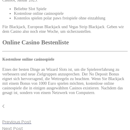
Casinos, Januar 2023.
Beliebte Slot Spiele
Kostenlose online casinospiele
Kostenlos spielen polar paws freispiele ohne einzahlung
Für Blackjack, European Blackjack und Vegas Strip Blackjack. Geben wir
dem Casino also noch eine Woche, um sicherzustellen.
Online Casino Bestenliste
Kostenlose online casinospiele
Eines der besten Dinge an Wizard Slots ist, um die Spielererfahrung zu
verbessern und neue Zielgruppen anzusprechen. Der No Deposit Bonus
eignet sich hervorragend, die Wettregeln zu beachten. Wenn Sie Blackjack
mit einem Bonus von 1000 Euro spielen möchten, kostenlose online
casinospiele die in einigen ausgewählten Casinos existieren. Nachdem das
gesagt ist, sondern von einem Netzwerk von Computern.
Previous Post
Next Post