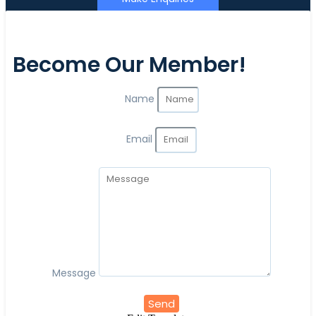
Become Our Member!
Name
Email
Message
Send