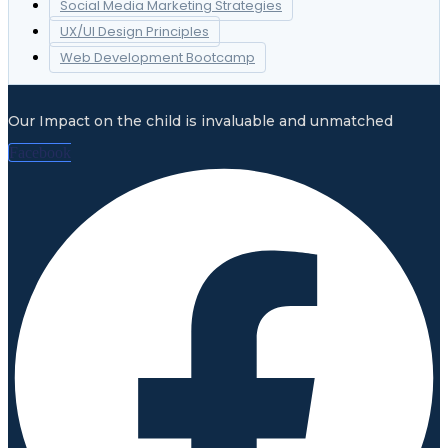
Social Media Marketing Strategies
UX/UI Design Principles
Web Development Bootcamp
Our Impact on the child is invaluable and unmatched
Facebook