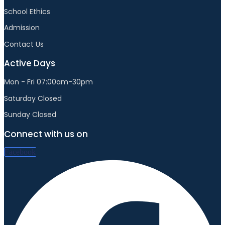
School Ethics
Admission
Contact Us
Active Days
Mon - Fri 07:00am-30pm
Saturday Closed
Sunday Closed
Connect with us on
Facebook