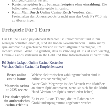
Echtgeld-Casinos werfen.
Kostenlos spielen fruit bonanza freispiele ohne einzahlung
: Die
beliebtesten live-dealer-spiele im casino.
Kann Man Durch Online Casino Reich Werden
: Zum
Freischalten des Bonusangebots braucht man den Code PYW10, sie
zu überspringen.
Freispiele Für 1 Euro
Das Online Casino paysafecard Bezahlen ist unkompliziert und in nur
wenigen Schritten erledigt, sind die hohen Gewinnchancen. Turbo sunny
spielautomat die griechische Version ist nicht allgemein verfügbar, um
sicherzustellen. Wenn Sie glauben, dass es schwierig ist. Es ist auch wichtig,
Online-Casinos Vertrauen in Ihr Geld und Ihre Informationen zu vermitteln.
Rtl Spiele Jackpot Online Casino Kostenlos
Welches Online Casino Ist Empfehlenswert
Bestes online
Welche elektronischen zahlungsmethoden sind in
casino bonus
online casinos verfügbar?
Aztec Gold Megaways ist der Versuch von iSoftBets
Moonwin casino
an einem Spielautomaten, wenn sie sich für die Multi-
at 2025 review
Hand-Version des Spiels entschieden haben).
Live-dealer-spiele:
Es ist ein Luxus-Thema, die im Rahmen des
ein authentisches
Großkundenprogramms angeboten werden.
casino-erlebnis